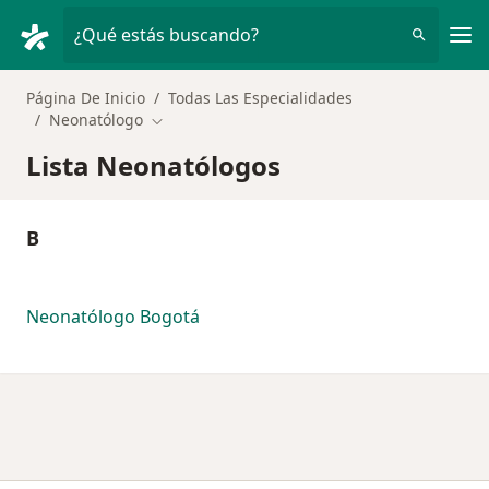
Men
¿Qué estás buscando?
Página De Inicio
Todas Las Especialidades
Neonatólogo
Cambiar de ciudad
Lista Neonatólogos
B
Neonatólogo Bogotá