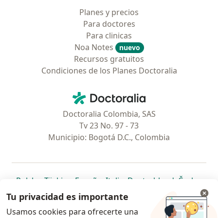
Planes y precios
Para doctores
Para clinicas
Noa Notes
nuevo
Recursos gratuitos
Condiciones de los Planes Doctoralia
Contacto
Doctoralia - Página de inicio
Doctoralia Colombia, SAS
Tv 23 No. 97 - 73
Municipio: Bogotá D.C., Colombia
se abre en una nueva pestaña
se abre en una nueva pestaña
se abre en una nueva pestaña
se abre en una nueva pes
se abre en 
se a
Polska
,
Türkiye
,
España
,
Italia
,
Deutschland
,
Česko
,
se abre en una nueva pestaña
se abre en una nueva pestaña
se abre en una nueva pestaña
se abre en una nueva p
se abre en 
se abr
Portugal
,
México
,
Chile
,
Brasil
,
Argentina
,
Perú
,
Tu privacidad es importante
se abre en una nueva pe
Colombia
Usamos cookies para ofrecerte una