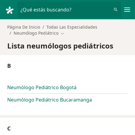
Men
¿Qué estás buscando?
Página De Inicio
Todas Las Especialidades
Neumólogo Pediátrico
Cambiar de ciudad
Lista neumólogos pediátricos
B
Neumólogo Pediátrico Bogotá
Neumólogo Pediátrico Bucaramanga
C