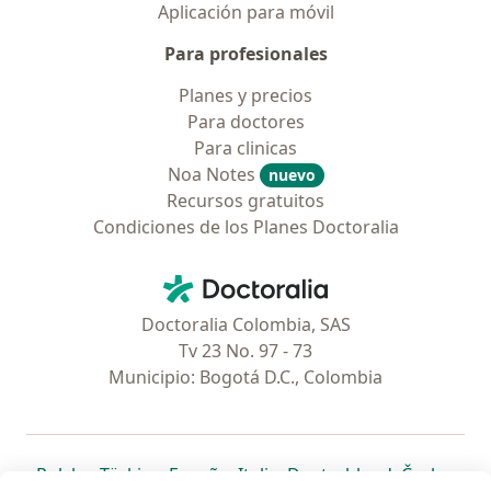
Aplicación para móvil
Para profesionales
Planes y precios
Para doctores
Para clinicas
Noa Notes
nuevo
Recursos gratuitos
Condiciones de los Planes Doctoralia
Contacto
Doctoralia - Página de inicio
Doctoralia Colombia, SAS
Tv 23 No. 97 - 73
Municipio: Bogotá D.C., Colombia
se abre en una nueva pestaña
se abre en una nueva pestaña
se abre en una nueva pestaña
se abre en una nueva pes
se abre en 
se a
Polska
,
Türkiye
,
España
,
Italia
,
Deutschland
,
Česko
,