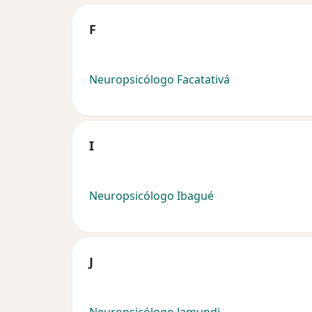
F
Neuropsicólogo Facatativá
I
Neuropsicólogo Ibagué
J