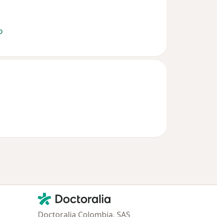
o
Contacto
Doctoralia - Página de inicio
Doctoralia Colombia, SAS