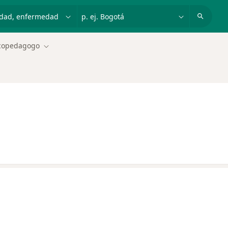
dad, enfermedad o nombre
p. ej. Bogotá
copedagogo
Cambiar de ciudad