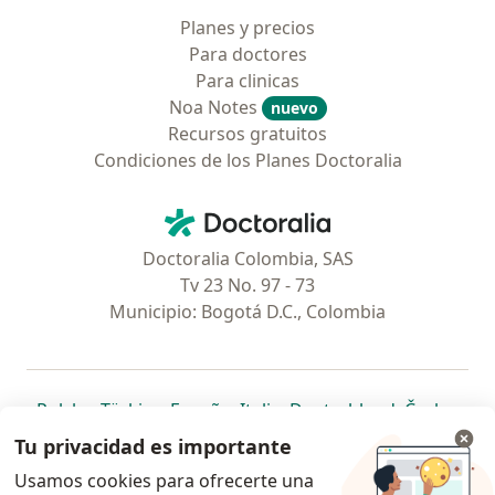
Planes y precios
Para doctores
Para clinicas
Noa Notes
nuevo
Recursos gratuitos
Condiciones de los Planes Doctoralia
Contacto
Doctoralia - Página de inicio
Doctoralia Colombia, SAS
Tv 23 No. 97 - 73
Municipio: Bogotá D.C., Colombia
se abre en una nueva pestaña
se abre en una nueva pestaña
se abre en una nueva pestaña
se abre en una nueva pes
se abre en 
se a
Polska
,
Türkiye
,
España
,
Italia
,
Deutschland
,
Česko
,
se abre en una nueva pestaña
se abre en una nueva pestaña
se abre en una nueva pestaña
se abre en una nueva p
se abre en 
se abr
Portugal
,
México
,
Chile
,
Brasil
,
Argentina
,
Perú
,
Tu privacidad es importante
se abre en una nueva pe
Colombia
Usamos cookies para ofrecerte una