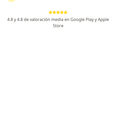
Cra 47 # 79 - 168, Barranquilla
•
Mapa
Atención médica a domicilio
Visita Medicina Domiciliaria
$ 100.000
4.8 y 4.8 de valoración media en Google Play y Apple
Este especialista no ofrece reserva de cita en línea en esta dirección.
Store
Solicita una cita
Dr. Charles Henry Beleño Lema
Especialista en medicina domiciliaria, Terapeuta
·
Ver más
complementario
calle 66#38-99 (consultorio 3), Barranquilla
•
Mapa