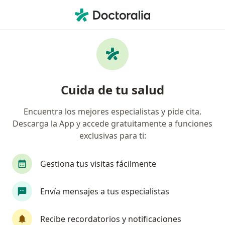
Men
Especialista En Medicina Domiciliaria • Barranquilla, Atlántico
Filtros
Mapa
Especialistas en medicina domiciliaria en
Cuida de tu salud
Barranquilla
Encuentra los mejores especialistas y pide cita.
Descarga la App y accede gratuitamente a funciones
exclusivas para ti:
Gestiona tus visitas fácilmente
Envía mensajes a tus especialistas
Dr. Silvio Bonett
Especialista en medicina domiciliaria
Recibe recordatorios y notificaciones