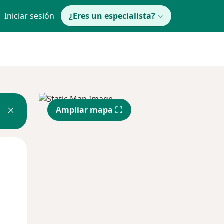
Iniciar sesión
¿Eres un especialista?
Ampliar mapa
Mar
Mié
Jue
11 Ago
12 Ago
13 Ago