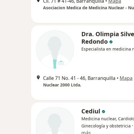
Cll. 71 # 41-46, Barranquilla
•
Mapa
Dra. Olimpia Silv
Redondo
Especialista en medicina 
Calle 71 No. 41 - 46, Barranquilla
•
Mapa
Nuclear 2000 Ltda.
Cediul
Medicina nuclear, Cardiol
Ginecología y obstetricia
más