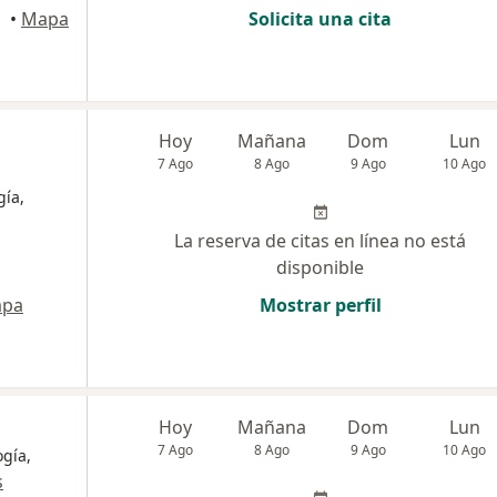
quilla
•
Mapa
Solicita una cita
Hoy
Mañana
Dom
Lun
7 Ago
8 Ago
9 Ago
10 Ago
gía,
La reserva de citas en línea no está
disponible
pa
Mostrar perfil
Hoy
Mañana
Dom
Lun
7 Ago
8 Ago
9 Ago
10 Ago
ogía,
s