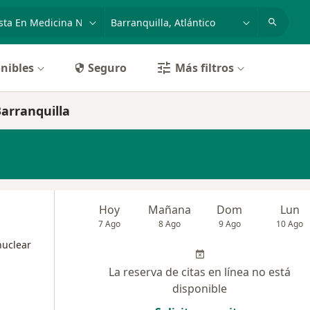
dad, enfermedad o nombre
p. ej. Bogotá
nibles
Seguro
Más filtros
Barranquilla
Hoy
Mañana
Dom
Lun
7 Ago
8 Ago
9 Ago
10 Ago
nuclear
La reserva de citas en línea no está
disponible