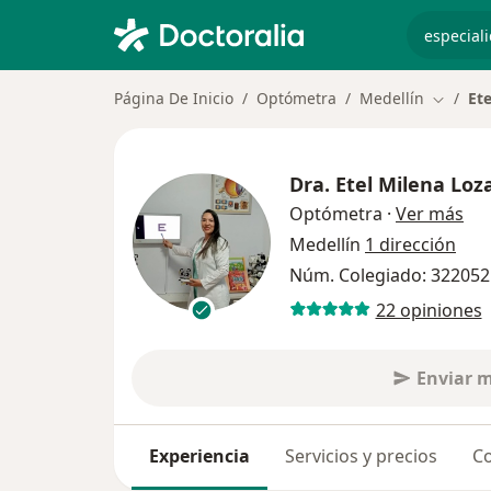
especiali
Página De Inicio
Optómetra
Medellín
Et
Cambiar
Dra.
Etel Milena Loz
sob
Optómetra
·
Ver más
Medellín
1 dirección
Núm. Colegiado: 32205
22 opiniones
Enviar 
Experiencia
Servicios y precios
Co