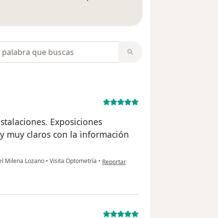
 opiniones
opiniones
stalaciones. Exposiciones
 y muy claros con la información
en opinión del usuario Diego Garcia
tel Milena Lozano
•
Visita Optometría
•
Reportar