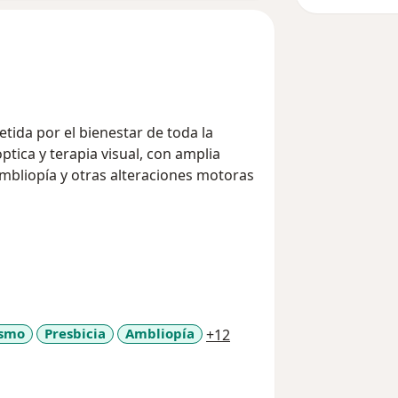
tida por el bienestar de toda la
ptica y terapia visual, con amplia
mbliopía y otras alteraciones motoras
a11y_sr_more_diseases
ismo
Presbicia
Ambliopía
+12