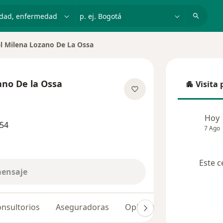
dad, enfermedad o nombre
p. ej. Bogotá
el Milena Lozano De La Ossa
 de ciudad
ano De la Ossa
Visita 
Visita p
re las especializaciones
Hoy
254
7 Ago
Este c
mensaje
nsultorios
Aseguradoras
Opiniones (22)
Dudas 