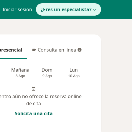
Iniciar sesión
¿Eres un especialista?
presencial
Consulta en línea
resencial
Consulta en línea
Mañana
Dom
Lun
Mar
Mié
8 Ago
9 Ago
10 Ago
11 Ago
12 Ag
entro aún no ofrece la reserva online
de cita
Solicita una cita
solucionadas (5)