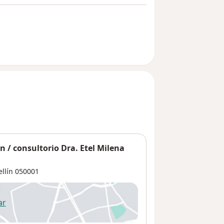
n / consultorio Dra. Etel Milena
llín
050001
ar
 abre en una nueva pestaña