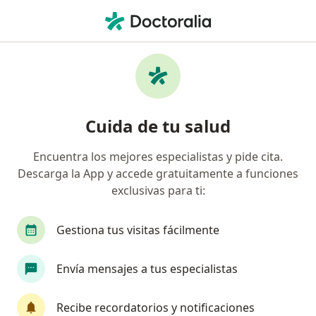
Men
Gastroenterólogo Pediátrico • Cali, Valle del Cauca
Filtros
Seguro
Mapa
Gastroenterólogos pediátricos en Cali
Cuida de tu salud
Encuentra los mejores especialistas y pide cita.
¿Cuál es tu compañía aseguradora?
Descarga la App y accede gratuitamente a funciones
exclusivas para ti:
Gestiona tus visitas fácilmente
Envía mensajes a tus especialistas
Recibe recordatorios y notificaciones
Dr. Rafael Milanes Romero