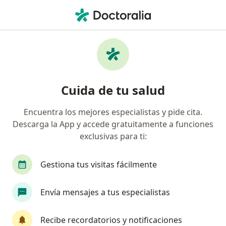
Men
Gastritis • Cali, Valle del Cauca
Filtros
• 1
Seguro
Mapa
Especialistas en Gastritis en Cali
Cuida de tu salud
Encuentra los mejores especialistas y pide cita.
¿Qué especialidad estás buscando?
Descarga la App y accede gratuitamente a funciones
Médico general
Internista
Especialista e
exclusivas para ti:
Gestiona tus visitas fácilmente
Envía mensajes a tus especialistas
Recibe recordatorios y notificaciones