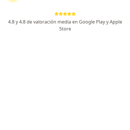
Página De Inicio
Ginecólogo
Bogotá
H.d.i. Seguros
Cambiar de ciudad
4.8 y 4.8 de valoración media en Google Play y Apple
Store
No hemos encontrado ningún Ginecólogo