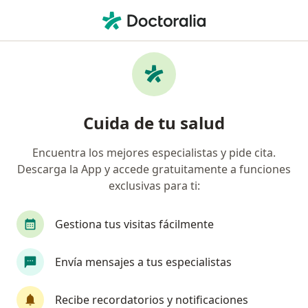
Men
Ginecólogo • Bogotá, Cundinamarca
Búsquedas relacionadas
Enfermedades más tratadas
Endometriosis en Bogotá
Cuida de tu salud
Hemorragia uterina anormal en Bogotá
Encuentra los mejores especialistas y pide cita.
Miomas en Bogotá
Descarga la App y accede gratuitamente a funciones
Menopausia en Bogotá
exclusivas para ti:
Síndrome de ovarios poliquísticos (SOP/SOMP) en
Gestiona tus visitas fácilmente
Bogotá
Ver más (15)
Envía mensajes a tus especialistas
Más en esta categoría: Enfermedades más tr
Recibe recordatorios y notificaciones