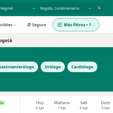
dad, enfermedad o nombre
p. ej. Bogotá
nibles
Seguro
Más filtros
•
1
Bogotá
Gastroenterólogo
Urólogo
Cardiólogo
Hoy
Mañana
Sáb
Dom
ia
6 Ago
7 Ago
8 Ago
9 Ago