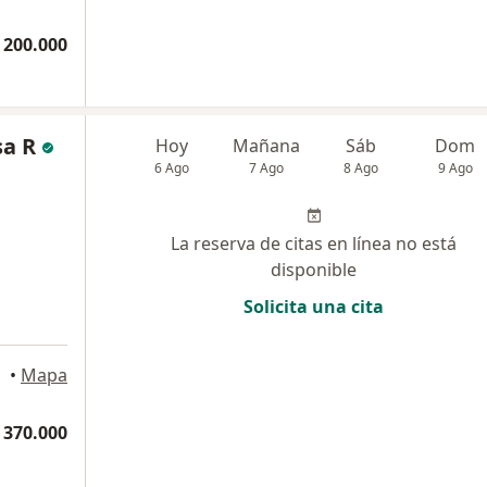
 200.000
sa R
Hoy
Mañana
Sáb
Dom
6 Ago
7 Ago
8 Ago
9 Ago
La reserva de citas en línea no está
disponible
Solicita una cita
•
Mapa
 370.000