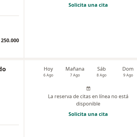
Solicita una cita
 250.000
do
Hoy
Mañana
Sáb
Dom
6 Ago
7 Ago
8 Ago
9 Ago
La reserva de citas en línea no está
disponible
Solicita una cita