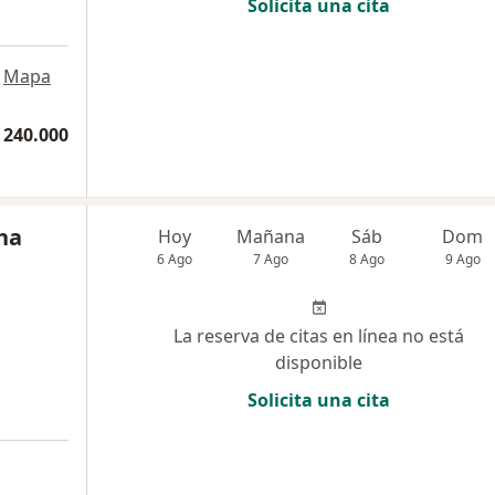
Solicita una cita
a
Mapa
 240.000
na
Hoy
Mañana
Sáb
Dom
6 Ago
7 Ago
8 Ago
9 Ago
La reserva de citas en línea no está
disponible
Solicita una cita