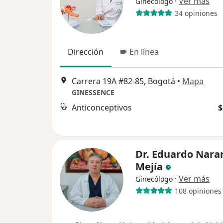
·
Ver más
Ginecólogo
34 opiniones
Dirección
En línea
Carrera 19A #82-85, Bogotá
•
Mapa
GINESSENCE
Anticonceptivos
$
Dr. Eduardo Nara
Mejía
·
Ver más
Ginecólogo
108 opiniones