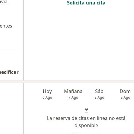
via,
Solicita una cita
entes
pecificar
Hoy
Mañana
Sáb
Dom
6 Ago
7 Ago
8 Ago
9 Ago
La reserva de citas en línea no está
disponible