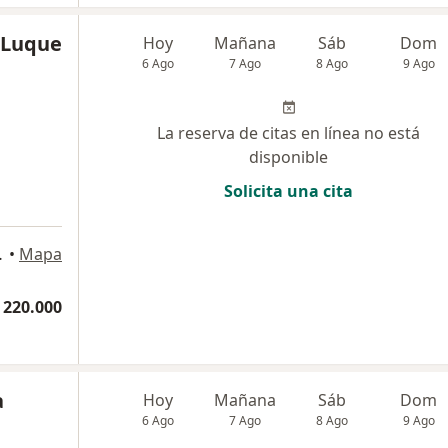
 Luque
Hoy
Mañana
Sáb
Dom
6 Ago
7 Ago
8 Ago
9 Ago
La reserva de citas en línea no está
disponible
Solicita una cita
rial chico, Bogotá
•
Mapa
 220.000
a
Hoy
Mañana
Sáb
Dom
6 Ago
7 Ago
8 Ago
9 Ago