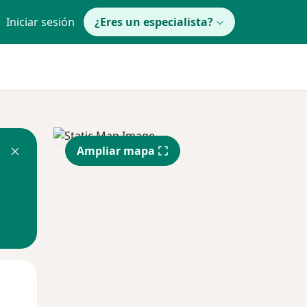
Iniciar sesión
¿Eres un especialista?
Ampliar mapa
Lun
Mar
Mié
10 Ago
11 Ago
12 Ago