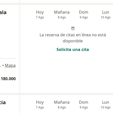
ala
Hoy
Mañana
Dom
Lun
7 Ago
8 Ago
9 Ago
10 Ago
La reserva de citas en línea no está
disponible
Solicita una cita
, Diagonal al #52 - 102, Tunja
•
Mapa
 180.000
cia
Hoy
Mañana
Dom
Lun
7 Ago
8 Ago
9 Ago
10 Ago