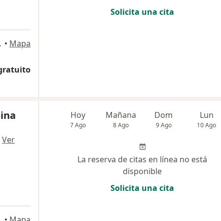
Solicita una cita
a
terprise, Tunja
•
Mapa
gratuito
lina
Hoy
Mañana
Dom
Lun
7 Ago
8 Ago
9 Ago
10 Ago
·
Ver
La reserva de citas en línea no está
disponible
Solicita una cita
•
Mapa