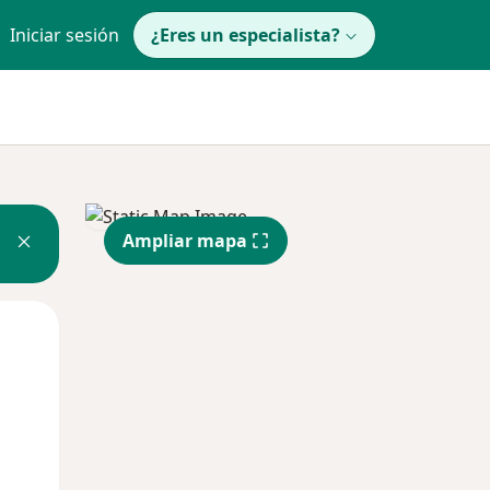
Iniciar sesión
¿Eres un especialista?
Ampliar mapa
Mar
Mié
Jue
11 Ago
12 Ago
13 Ago