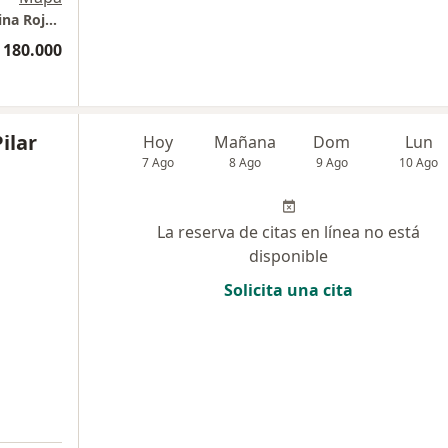
Centro Materno Perinatal Dra. Magaly Carolina Rojas Parra
 180.000
ilar
Hoy
Mañana
Dom
Lun
7 Ago
8 Ago
9 Ago
10 Ago
La reserva de citas en línea no está
disponible
Solicita una cita
a