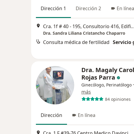
Dirección 1
Dirección 2
En líne
Cra. 1f # 40 - 195, Consultorio 416, Edificio En
Dra. Sandra Liliana Cristancho Chaparro
Consulta médica de fertilidad
Servicio 
Dra. Magaly Caro
Rojas Parra
Ginecólogo, Perinatólogo
más
84 opiniones
Dirección
En línea
Cra. 1 F #39-76 Centro Medico Davinci Consultorio 608, Tunja