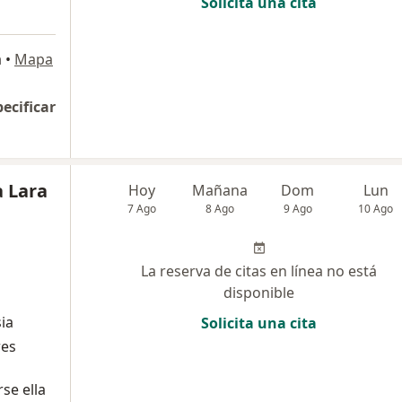
Solicita una cita
a
•
Mapa
pecificar
a Lara
Hoy
Mañana
Dom
Lun
7 Ago
8 Ago
9 Ago
10 Ago
La reserva de citas en línea no está
disponible
ia
Solicita una cita
res
se ella