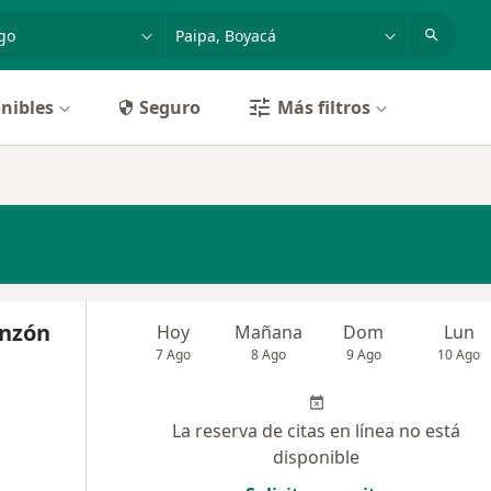
dad, enfermedad o nombre
p. ej. Bogotá
nibles
Seguro
Más filtros
inzón
Hoy
Mañana
Dom
Lun
7 Ago
8 Ago
9 Ago
10 Ago
La reserva de citas en línea no está
disponible