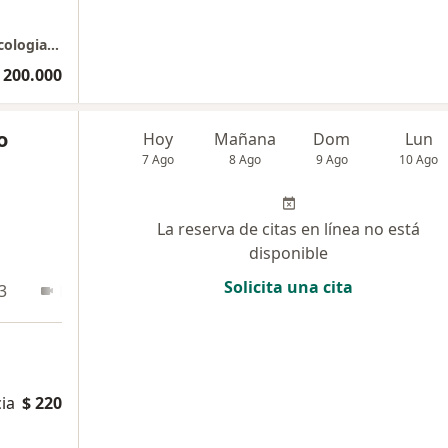
Dra. Adriana del Pilar Fonseca Bonilla - Ginecologia y Obstetricia
 200.000
o
Hoy
Mañana
Dom
Lun
7 Ago
8 Ago
9 Ago
10 Ago
La reserva de citas en línea no está
disponible
Solicita una cita
3
En línea
cia
$ 220