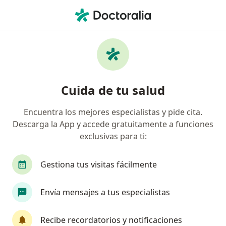
Men
Ginecólogo • Tunja, Boyacá
Filtros
Seguro:
Axa Colpatria Medici
Ginecólogos recomendados de Axa
Cuida de tu salud
Colpatria Medicina Prepagada S.A. en Tunja
Encuentra los mejores especialistas y pide cita.
Descarga la App y accede gratuitamente a funciones
exclusivas para ti:
Gestiona tus visitas fácilmente
Envía mensajes a tus especialistas
Dra. Sandra Liliana Cristancho Chaparro
·
Ver más
Ginecóloga
Recibe recordatorios y notificaciones
80 opiniones