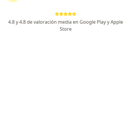
Página De Inicio
Ginecólogo
Valledupar
Coomeva Medicina Prepagada
Cambiar de ciudad
4.8 y 4.8 de valoración media en Google Play y Apple
Store
No hemos encontrado ningún Ginecólogo