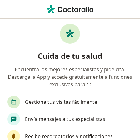
Men
Ginecólogo • Valledupar, César
Búsquedas relacionadas
Enfermedades más tratadas
Síndrome de ovarios poliquísticos (SOP/SOMP) en
Cuida de tu salud
Valledupar
Amenaza de aborto en Valledupar
Encuentra los mejores especialistas y pide cita.
Descarga la App y accede gratuitamente a funciones
Endometriosis en Valledupar
exclusivas para ti:
Embarazo en Valledupar
Gestiona tus visitas fácilmente
Enfermedad pélvica inflamatoria en Valledupar
Ver más (13)
Envía mensajes a tus especialistas
Más en esta categoría: Enfermedades más tr
Recibe recordatorios y notificaciones