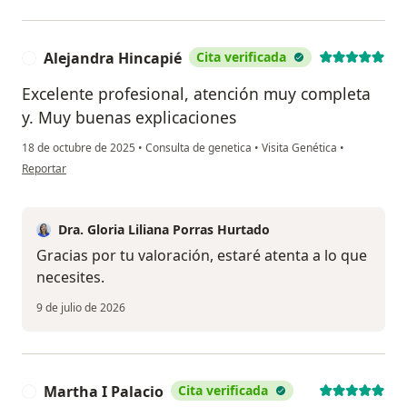
Alejandra Hincapié
Cita verificada
A
Excelente profesional, atención muy completa
y. Muy buenas explicaciones
18 de octubre de 2025
•
Consulta de genetica
•
Visita Genética
•
en opinión del usuario Alejandra Hincapié
Reportar
Dra. Gloria Liliana Porras Hurtado
Gracias por tu valoración, estaré atenta a lo que
necesites.
9 de julio de 2026
Martha I Palacio
Cita verificada
M