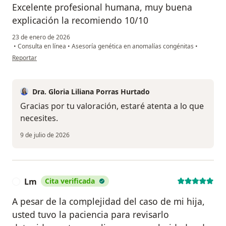
Excelente profesional humana, muy buena
explicación la recomiendo 10/10
23 de enero de 2026
•
Consulta en línea
•
Asesoría genética en anomalías congénitas
•
en opinión del usuario Leidy suarez
Reportar
Dra. Gloria Liliana Porras Hurtado
Gracias por tu valoración, estaré atenta a lo que
necesites.
9 de julio de 2026
Lm
Cita verificada
L
A pesar de la complejidad del caso de mi hija,
usted tuvo la paciencia para revisarlo