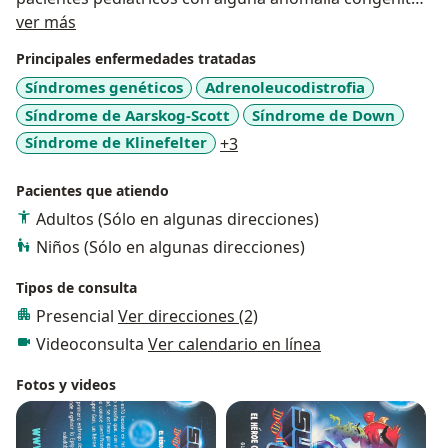
Acerca de mí
o enfermedad genética, atención preconcepcional,
ver más
adora atender parejas que están planeando un
Principales enfermedades tratadas
embarazo y prepararlos para un embarazo y
Síndromes genéticos
Adrenoleucodistrofia
nacimiento de un bebe sano dentro de la medida de
Síndrome de Aarskog-Scott
Síndrome de Down
las posibilidades.
Me caracterizo por un trato amable y por dar
a11y_sr_more_diseases
Síndrome de Klinefelter
+3
información confiable a mis pacientes.
Pacientes que atiendo
Adultos (Sólo en algunas direcciones)
Niños (Sólo en algunas direcciones)
Tipos de consulta
Presencial
Ver direcciones (2)
Videoconsulta
Ver calendario en línea
Fotos y videos