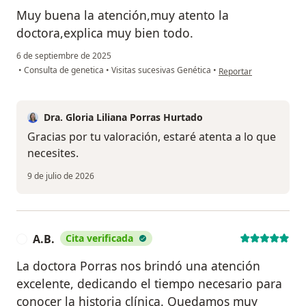
Muy buena la atención,muy atento la
doctora,explica muy bien todo.
6 de septiembre de 2025
en opinión del usuario 
•
Consulta de genetica
•
Visitas sucesivas Genética
•
Reportar
Dra. Gloria Liliana Porras Hurtado
Gracias por tu valoración, estaré atenta a lo que
necesites.
9 de julio de 2026
A.B.
Cita verificada
A
La doctora Porras nos brindó una atención
excelente, dedicando el tiempo necesario para
conocer la historia clínica. Quedamos muy