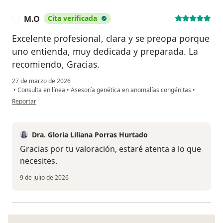
M.O
Cita verificada
M
Excelente profesional, clara y se preopa porque
uno entienda, muy dedicada y preparada. La
recomiendo, Gracias.
27 de marzo de 2026
•
Consulta en línea
•
Asesoría genética en anomalías congénitas
•
en opinión del usuario M.O
Reportar
Dra. Gloria Liliana Porras Hurtado
Gracias por tu valoración, estaré atenta a lo que
necesites.
9 de julio de 2026