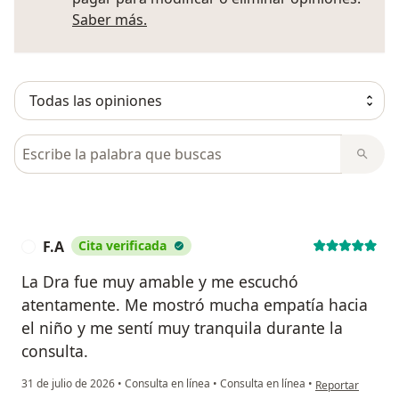
Más información sobre opiniones
Saber más.
Busca en opiniones
F.A
Cita verificada
F
La Dra fue muy amable y me escuchó
atentamente. Me mostró mucha empatía hacia
el niño y me sentí muy tranquila durante la
consulta.
en opinión del us
31 de julio de 2026
•
Consulta en línea
•
Consulta en línea
•
Reportar