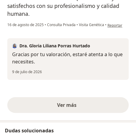
satisfechos con su profesionalismo y calidad
humana.
en opinión del us
16 de agosto de 2025
•
Consulta Privada
•
Visita Genética
•
Reportar
Dra. Gloria Liliana Porras Hurtado
Gracias por tu valoración, estaré atenta a lo que
necesites.
9 de julio de 2026
Ver más
opiniones anteriores
Dudas solucionadas