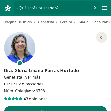
Men
¿Qué estás buscando?
Página De Inicio
Genetista
Pereira
Gloria Liliana Porr
Dra.
Gloria Liliana Porras Hurtado
sobre las especializaciones
Genetista
·
Ver más
Pereira
2 direcciones
Núm. Colegiado: 9798
43 opiniones