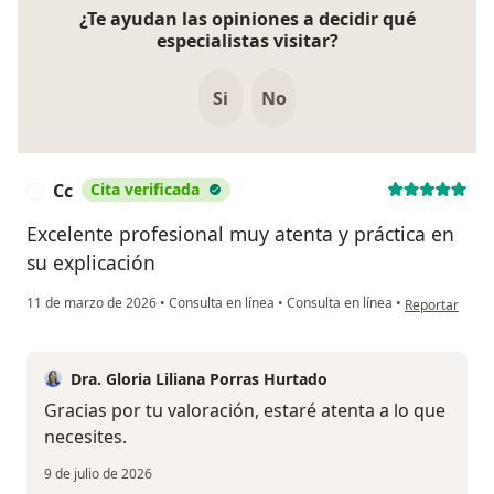
¿Te ayudan las opiniones a decidir qué
especialistas visitar?
Si
No
Cc
Cita verificada
C
Excelente profesional muy atenta y práctica en
su explicación
en opinión del
11 de marzo de 2026
•
Consulta en línea
•
Consulta en línea
•
Reportar
Dra. Gloria Liliana Porras Hurtado
Gracias por tu valoración, estaré atenta a lo que
necesites.
9 de julio de 2026