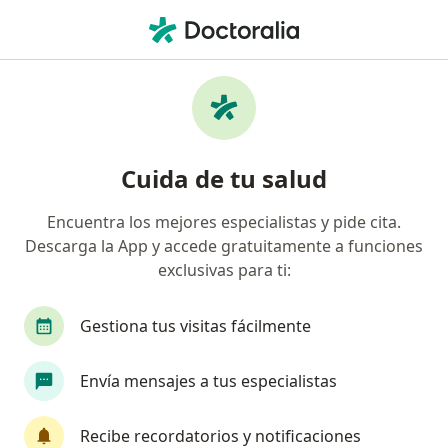
Men
Visita Genética • Pereira, Risaralda
Filtros
• 1
Seguro
Mapa
Especialistas en Visita Genética Pereira
Cuida de tu salud
Encuentra los mejores especialistas y pide cita.
¿Qué especialidad estás buscando?
Descarga la App y accede gratuitamente a funciones
Genetista
exclusivas para ti:
Gestiona tus visitas fácilmente
Envía mensajes a tus especialistas
Recibe recordatorios y notificaciones