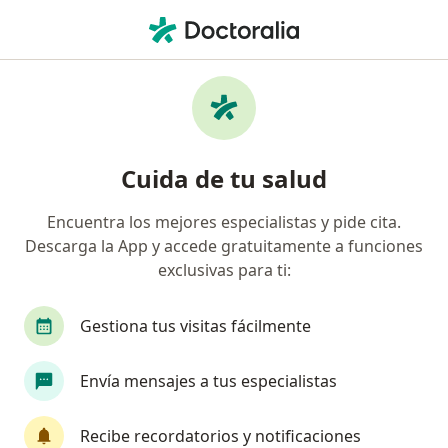
Men
Síndrome Del Cromosoma X Frágil • Pereira, Risaralda
Filtros
• 1
Seguro
Mapa
Especialistas en Síndrome del cromosoma X
Cuida de tu salud
frágil en Pereira
Encuentra los mejores especialistas y pide cita.
Descarga la App y accede gratuitamente a funciones
¿Qué especialidad estás buscando?
exclusivas para ti:
Genetista
Psicólogo
Médico fisiatra rehab
Gestiona tus visitas fácilmente
Envía mensajes a tus especialistas
Recibe recordatorios y notificaciones