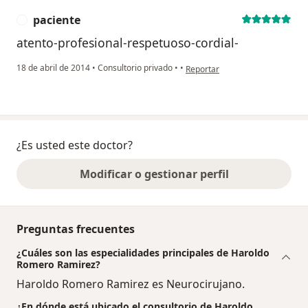
paciente
P
atento-profesional-respetuoso-cordial-
en opinión del usuario paciente
18 de abril de 2014
•
Consultorio privado
•
•
Reportar
¿Es usted este doctor?
Modificar o gestionar perfil
Preguntas frecuentes
¿Cuáles son las especialidades principales de Haroldo
Romero Ramirez?
Haroldo Romero Ramirez es Neurocirujano.
¿En dónde está ubicado el consultorio de Haroldo