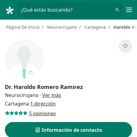
Men
¿Qué estás buscando?
Página De Inicio
Neurocirujano
Cartagena
Haroldo R
Dr.
Haroldo Romero Ramirez
sobre las especializaciones
Neurocirujano
·
Ver más
Cartagena
1 dirección
5 opiniones
Información de contacto