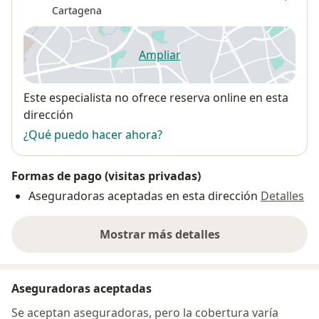
Cartagena
Ampliar
se abre en una nueva pestañ
Disponibilidad
Este especialista no ofrece reserva online en esta
dirección
¿Qué puedo hacer ahora?
Formas de pago (visitas privadas)
Aseguradoras aceptadas en esta dirección
Detalles
Mostrar más detalles
sobre la dirección
Aseguradoras aceptadas
Se aceptan aseguradoras, pero la cobertura varía