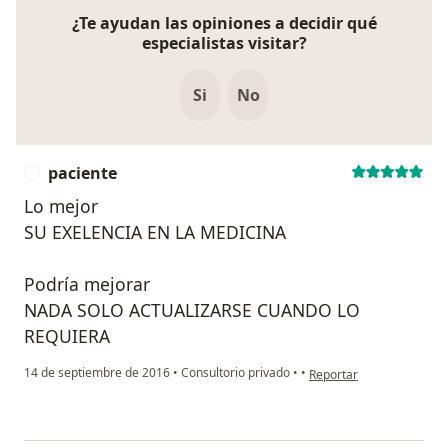
¿Te ayudan las opiniones a decidir qué
especialistas visitar?
Si
No
paciente
P
Lo mejor
SU EXELENCIA EN LA MEDICINA
Podría mejorar
NADA SOLO ACTUALIZARSE CUANDO LO
REQUIERA
en opinión del usuario p
14 de septiembre de 2016
•
Consultorio privado
•
•
Reportar