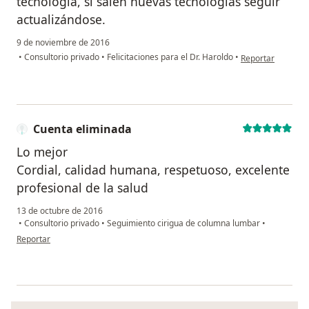
tecnología, si salen nuevas tecnologías seguir
actualizándose.
9 de noviembre de 2016
en opinión del us
•
Consultorio privado
•
Felicitaciones para el Dr. Haroldo
•
Reportar
Cuenta eliminada
Lo mejor
Cordial, calidad humana, respetuoso, excelente
profesional de la salud
13 de octubre de 2016
•
Consultorio privado
•
Seguimiento cirigua de columna lumbar
•
en opinión del usuario Cuenta eliminada
Reportar