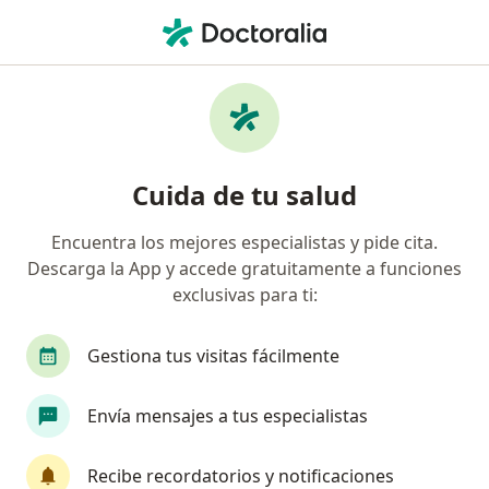
Men
Neurocirujano • Cartagena, Bolívar
Filtros
Seguro:
Axa Colpatria Medici
Neurocirujanos recomendados de Axa
Cuida de tu salud
Colpatria Medicina Prepagada S.A. en
Cartagena
Encuentra los mejores especialistas y pide cita.
Descarga la App y accede gratuitamente a funciones
exclusivas para ti:
Gestiona tus visitas fácilmente
Envía mensajes a tus especialistas
Dr. Leonardo Jose Dominguez De La Ossa
Recibe recordatorios y notificaciones