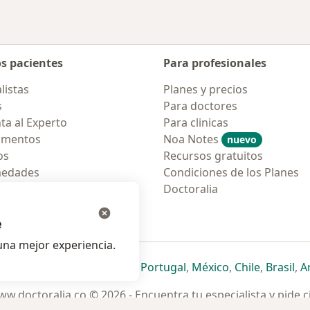
os pacientes
Para profesionales
listas
Planes y precios
s
Para doctores
ta al Experto
Para clinicas
amentos
Noa Notes
nuevo
os
Recursos gratuitos
medades
Condiciones de los Planes
tas Frecuentes
Doctoralia
ión para móvil
e
na mejor experiencia.
ueva pestaña
en una nueva pestaña
e abre en una nueva pestaña
se abre en una nueva pestaña
se abre en una nueva pestaña
se abre en una nueva pestaña
se abre en una nueva p
se abre en una
se abre e
se
Italia
,
Deutschland
,
Česko
,
Portugal
,
México
,
Chile
,
Brasil
,
A
w.doctoralia.co © 2026 - Encuentra tu especialista y pide c