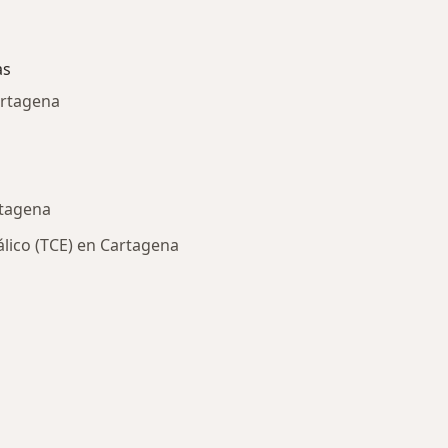
as
rtagena
rtagena
ico (TCE) en Cartagena
ría: Enfermedades más tratadas