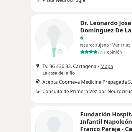
Visita Neurocirugía
Dr. Leonardo Jose
Dominguez De La
·
Ver más
Neurocirujano
1 opinión
Tv. 36 #36 33, Cartagena
•
Mapa
La casa del niño
Acepta Coomeva Medicina Prepagada S.
Fundación Hospit
Infantil Napoleón
Franco Pareja - C