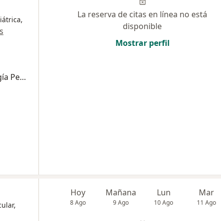
La reserva de citas en línea no está
átrica,
disponible
s
Mostrar perfil
Consulta de Primera Vez por Neurocirugía Pediátrica
Hoy
Mañana
Lun
Mar
8 Ago
9 Ago
10 Ago
11 Ago
ular,