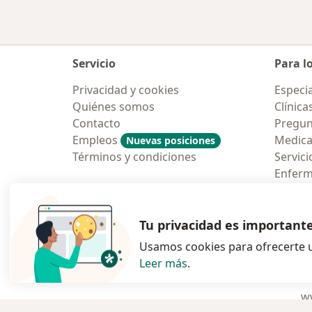
Servicio
Para l
Privacidad y cookies
Especia
Quiénes somos
Clínica
Contacto
Pregun
Empleos
Medic
Nuevas posiciones
Términos y condiciones
Servici
Enfer
Pregun
Aplicac
Tu privacidad es important
Usamos cookies para ofrecerte u
Leer más
.
se abre en una n
se abre 
s
Polska
,
Türkiye
,
España
,
ww