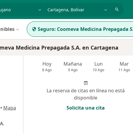
dad, enfermedad o nombre
p. ej. Bogotá
nibles
Seguro:
Coomeva Medicina Prepagada S
meva Medicina Prepagada S.A. en Cartagena
Hoy
Mañana
Lun
Mar
8 Ago
9 Ago
10 Ago
11 Ago
La reserva de citas en línea no está
disponible
•
Mapa
Solicita una cita
A.