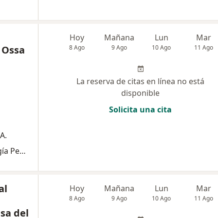
Hoy
Mañana
Lun
Mar
 Ossa
8 Ago
9 Ago
10 Ago
11 Ago
La reserva de citas en línea no está
disponible
Solicita una cita
A.
Consulta de Primera Vez por Neurocirugía Pediátrica
al
Hoy
Mañana
Lun
Mar
8 Ago
9 Ago
10 Ago
11 Ago
asa del