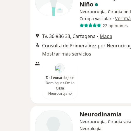
Niño
Neurocirugía, Cirugía pedi
·
Ver má
Cirugía vascular
22 opiniones
Tv. 36 #36 33, Cartagena
•
Mapa
Mostrar más servicios
Dr. Leonardo Jose
Dominguez De La
Ossa
Neurocirujano
Neurodinamia
Neurocirugía, Cirugía vasc
Neurología