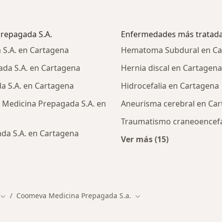
Prepagada S.A.
Enfermedades más tratad
S.A. en Cartagena
Hematoma Subdural en Ca
da S.A. en Cartagena
Hernia discal en Cartagena
a S.A. en Cartagena
Hidrocefalia en Cartagena
 Medicina Prepagada S.A. en
Aneurisma cerebral en Ca
Traumatismo craneoencefál
da S.A. en Cartagena
Ver más (15)
Más en esta catego
cialistas de Coomeva Medicina Prepagada S.A.
Coomeva Medicina Prepagada S.a.
dad
Cambiar de ciudad
Cambiar de ciudad