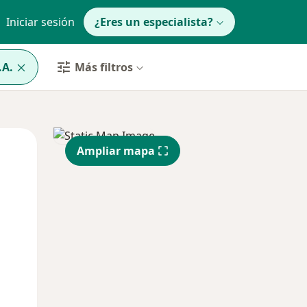
Iniciar sesión
¿Eres un especialista?
.A.
Más filtros
Mié
Jue
Vie
Ampliar mapa
12 Ago
13 Ago
14 Ago