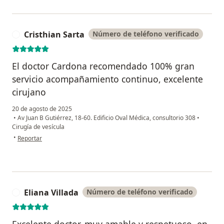
Cristhian Sarta
Número de teléfono verificado
C
El doctor Cardona recomendado 100% gran
servicio acompañamiento continuo, excelente
cirujano
20 de agosto de 2025
•
Av Juan B Gutiérrez, 18-60. Edificio Oval Médica, consultorio 308
•
Cirugía de vesícula
en opinión del usuario Cristhian Sarta
•
Reportar
Eliana Villada
Número de teléfono verificado
E