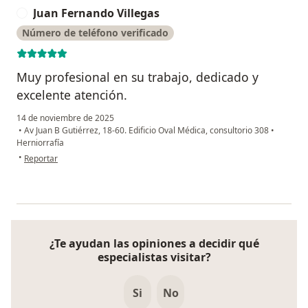
Juan Fernando Villegas
J
Número de teléfono verificado
Muy profesional en su trabajo, dedicado y
excelente atención.
14 de noviembre de 2025
•
Av Juan B Gutiérrez, 18-60. Edificio Oval Médica, consultorio 308
•
Herniorrafía
en opinión del usuario Juan Fernando Villegas
•
Reportar
¿Te ayudan las opiniones a decidir qué
especialistas visitar?
Si
No