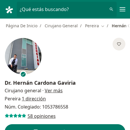
Men
¿Qué estás buscando?
Página De Inicio
Cirujano General
Pereira
Hernán C
Cambiar de ci
Dr.
Hernán Cardona Gaviria
sobre las especializaciones
Cirujano general
·
Ver más
Pereira
1 dirección
Núm. Colegiado: 1053786558
58 opiniones