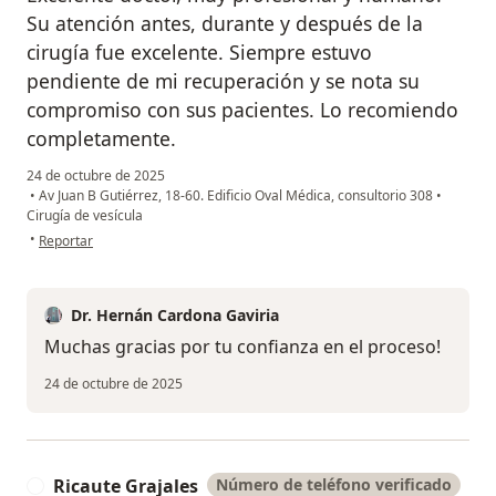
Su atención antes, durante y después de la
cirugía fue excelente. Siempre estuvo
pendiente de mi recuperación y se nota su
compromiso con sus pacientes. Lo recomiendo
completamente.
24 de octubre de 2025
•
Av Juan B Gutiérrez, 18-60. Edificio Oval Médica, consultorio 308
•
Cirugía de vesícula
en opinión del usuario G.A
•
Reportar
Dr. Hernán Cardona Gaviria
Muchas gracias por tu confianza en el proceso!
24 de octubre de 2025
Ricaute Grajales
Número de teléfono verificado
R