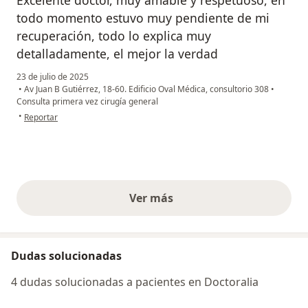
Excelente doctor, muy amable y respetuoso, en
todo momento estuvo muy pendiente de mi
recuperación, todo lo explica muy
detalladamente, el mejor la verdad
23 de julio de 2025
•
Av Juan B Gutiérrez, 18-60. Edificio Oval Médica, consultorio 308
•
Consulta primera vez cirugía general
en opinión del usuario Eliana Villada
•
Reportar
Ver más
opiniones anteriores
Dudas solucionadas
4 dudas solucionadas a pacientes en Doctoralia