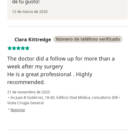
de tu gusto!
12 de marzo de 2026
Clara Kittredge
Número de teléfono verificado
C
The doctor did a follow up for more than a
week after my surgery
He is a great professional . Highly
recommended.
21 de noviembre de 2025
•
Av Juan B Gutiérrez, 18-60. Edificio Oval Médica, consultorio 308
•
Visita Cirugía General
en opinión del usuario Clara Kittredge
•
Reportar