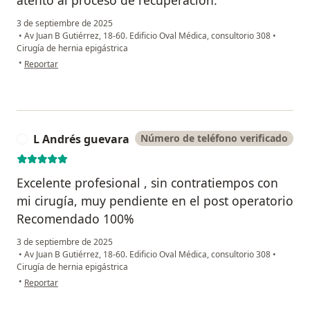
atento al proceso de recuperación.
3 de septiembre de 2025
•
Av Juan B Gutiérrez, 18-60. Edificio Oval Médica, consultorio 308
•
Cirugía de hernia epigástrica
en opinión del usuario Mariana Gordon
•
Reportar
L Andrés guevara
Número de teléfono verificado
L
Excelente profesional , sin contratiempos con
mi cirugía, muy pendiente en el post operatorio
Recomendado 100%
3 de septiembre de 2025
•
Av Juan B Gutiérrez, 18-60. Edificio Oval Médica, consultorio 308
•
Cirugía de hernia epigástrica
en opinión del usuario L Andrés guevara
•
Reportar