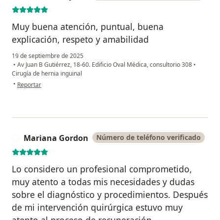
Muy buena atención, puntual, buena
explicación, respeto y amabilidad
19 de septiembre de 2025
•
Av Juan B Gutiérrez, 18-60. Edificio Oval Médica, consultorio 308
•
Cirugía de hernia inguinal
en opinión del usuario Ricaute Grajales
•
Reportar
Mariana Gordon
Número de teléfono verificado
M
Lo considero un profesional comprometido,
muy atento a todas mis necesidades y dudas
sobre el diagnóstico y procedimientos. Después
de mi intervención quirúrgica estuvo muy