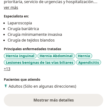
prioritaria, servicio de urgencias y hospitalización.
Acerca de mí
Cuento con amplia experiencia, en el momento laboro
ver más
en la ciudad de Pereira en los centros de atención
Especialista en:
Clínica Rosales, Clínica Nevados y Clínica Comfamiliar.
Laparoscopia
Cirugía bariátrica
Cirugía mínimamente invasiva
Cirugía de tejidos blandos
Principales enfermedades tratadas
Hernia inguinal
Hernia Abdominal
Hernia
Lesiones benignas de las vías biliares
Apendicitis
a11y_sr_more_diseases
+13
Pacientes que atiendo
Adultos (Sólo en algunas direcciones)
Mostrar más detalles
sobre la experiencia