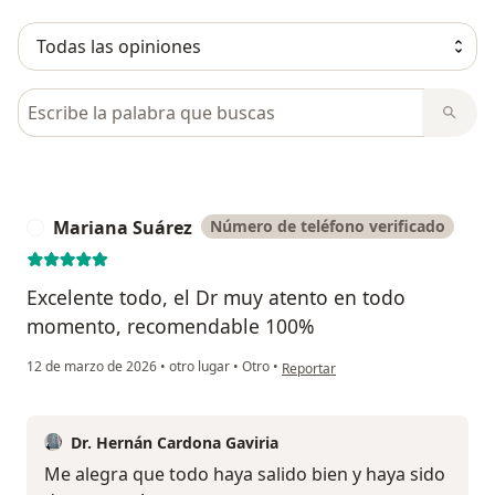
Busca en opiniones
Mariana Suárez
Número de teléfono verificado
M
Excelente todo, el Dr muy atento en todo
momento, recomendable 100%
en opinión del usuario Mariana Su
12 de marzo de 2026
•
otro lugar
•
Otro
•
Reportar
Dr. Hernán Cardona Gaviria
Me alegra que todo haya salido bien y haya sido