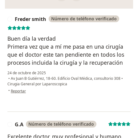
Freder smith
Número de teléfono verificado
F
Buen día la verdad
Primera vez que a mí me pasa en una cirugía
que el doctor este tan pendiente en todos los
procesos incluida la cirugía y la recuperación
24 de octubre de 2025
•
Av Juan B Gutiérrez, 18-60. Edificio Oval Médica, consultorio 308
•
Cirugia General por Laparoscopica
en opinión del usuario Freder smith
•
Reportar
G.A
Número de teléfono verificado
G
Excelente doctor, muy profesional y humano.