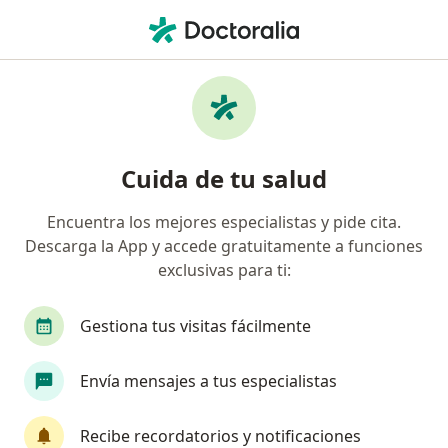
Men
Cirujano General • Manizales, Caldas
Filtros
Seguro
Mapa
Cirujanos generales en Manizales
Cuida de tu salud
Encuentra los mejores especialistas y pide cita.
¿Cuál es tu compañía aseguradora?
Descarga la App y accede gratuitamente a funciones
Allianz Seguros S.A.
Coomeva Medicina Prepag
exclusivas para ti:
Gestiona tus visitas fácilmente
Envía mensajes a tus especialistas
Recibe recordatorios y notificaciones