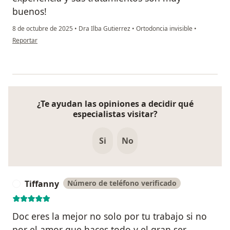
buenos!
8 de octubre de 2025
•
Dra Ilba Gutierrez
•
Ortodoncia invisible
•
en opinión del usuario LM
Reportar
¿Te ayudan las opiniones a decidir qué
especialistas visitar?
Si
No
Tiffanny
Número de teléfono verificado
T
Doc eres la mejor no solo por tu trabajo si no
por el amor que haces todo y el gran ser