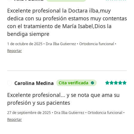
Excelente profesional la Doctara ilba,muy
dedica con su profesión estamos muy contentas
con el tratamiento de María Isabel,Dios la
bendiga siempre
1 de octubre de 2025
•
Dra Ilba Gutierrez
•
Ortodoncia funcional
•
en opinión del usuario Ana Paulina
Reportar
Carolina Medina
Cita verificada
C
Excelente profesional... y se nota que ama su
profesión y sus pacientes
27 de septiembre de 2025
•
Dra Ilba Gutierrez
•
Ortodoncia funcional
•
en opinión del usuario Carolina Medina
Reportar