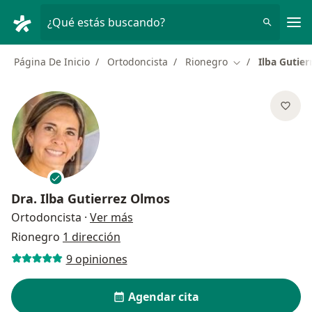
Men
¿Qué estás buscando?
Página De Inicio
Ortodoncista
Rionegro
Ilba Gutie
Cambiar de ciud
Dra.
Ilba Gutierrez Olmos
sobre las especializaciones
Ortodoncista
·
Ver más
Rionegro
1 dirección
9 opiniones
Agendar cita