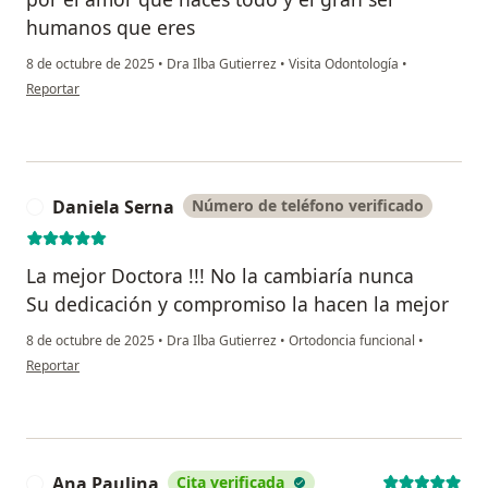
humanos que eres
8 de octubre de 2025
•
Dra Ilba Gutierrez
•
Visita Odontología
•
en opinión del usuario Tiffanny
Reportar
Daniela Serna
Número de teléfono verificado
D
La mejor Doctora !!! No la cambiaría nunca
Su dedicación y compromiso la hacen la mejor
8 de octubre de 2025
•
Dra Ilba Gutierrez
•
Ortodoncia funcional
•
en opinión del usuario Daniela Serna
Reportar
Ana Paulina
Cita verificada
A