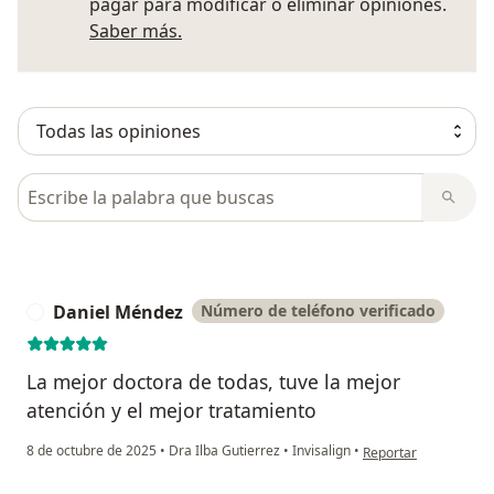
pagar para modificar o eliminar opiniones.
Más información sobre opiniones
Saber más.
Busca en opiniones
Daniel Méndez
Número de teléfono verificado
D
La mejor doctora de todas, tuve la mejor
atención y el mejor tratamiento
en opinión del usuar
8 de octubre de 2025
•
Dra Ilba Gutierrez
•
Invisalign
•
Reportar