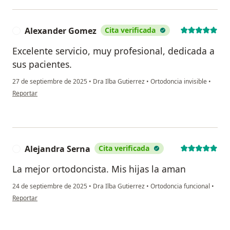
Alexander Gomez
Cita verificada
A
Excelente servicio, muy profesional, dedicada a
sus pacientes.
27 de septiembre de 2025
•
Dra Ilba Gutierrez
•
Ortodoncia invisible
•
en opinión del usuario Alexander Gomez
Reportar
Alejandra Serna
Cita verificada
A
La mejor ortodoncista. Mis hijas la aman
24 de septiembre de 2025
•
Dra Ilba Gutierrez
•
Ortodoncia funcional
•
en opinión del usuario Alejandra Serna
Reportar