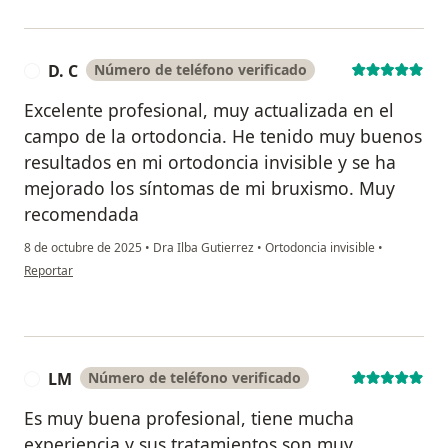
D. C
Número de teléfono verificado
D
Excelente profesional, muy actualizada en el
campo de la ortodoncia. He tenido muy buenos
resultados en mi ortodoncia invisible y se ha
mejorado los síntomas de mi bruxismo. Muy
recomendada
8 de octubre de 2025
•
Dra Ilba Gutierrez
•
Ortodoncia invisible
•
en opinión del usuario D. C
Reportar
LM
Número de teléfono verificado
L
Es muy buena profesional, tiene mucha
experiencia y sus tratamientos son muy