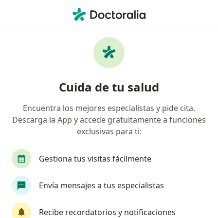
Men
Anomalías Dentales • Rionegro, Antioquia
Filtros
• 1
Seguro
Mapa
Especialistas en Anomalías dentales en
Cuida de tu salud
Rionegro
Encuentra los mejores especialistas y pide cita.
Descarga la App y accede gratuitamente a funciones
¿Qué especialidad estás buscando?
exclusivas para ti:
Odontólogo
Ortodoncista
Técnico en Lab
Gestiona tus visitas fácilmente
Envía mensajes a tus especialistas
Recibe recordatorios y notificaciones