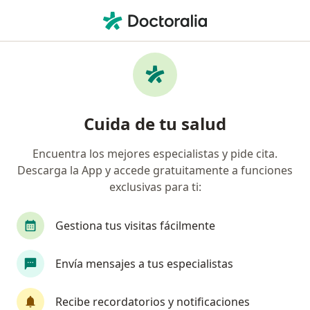
Men
Alteraciones Del Desarrollo Dental • Rionegro, Antioquia
Filtros
• 1
Seguro
Mapa
Especialistas en Alteraciones del desarrollo
Cuida de tu salud
dental en Rionegro
Encuentra los mejores especialistas y pide cita.
Descarga la App y accede gratuitamente a funciones
¿Qué especialidad estás buscando?
exclusivas para ti:
Odontólogo
Ortodoncista
Técnico en Lab
Gestiona tus visitas fácilmente
Envía mensajes a tus especialistas
Recibe recordatorios y notificaciones