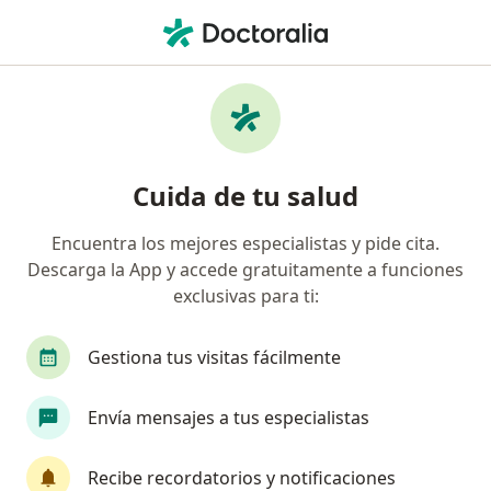
Men
Infectólogo Pediatra • Cali, Valle del Cauca
Filtros
Mapa
Infectólogos pediatras en Cali
Cuida de tu salud
Encuentra los mejores especialistas y pide cita.
Descarga la App y accede gratuitamente a funciones
exclusivas para ti:
Gestiona tus visitas fácilmente
JUAN PABLO ROJAS HERNÁNDEZ
Envía mensajes a tus especialistas
Infectólogo pediatra
2 opiniones
Recibe recordatorios y notificaciones