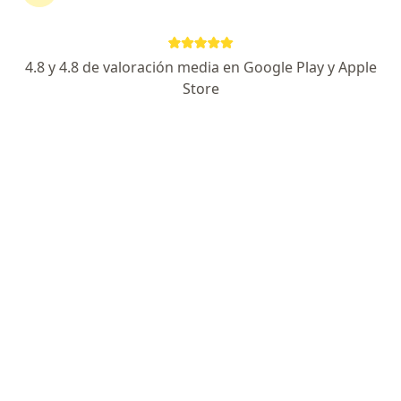
Centro comercial Pacífic Mall. Piso 12. Consultorio 1211, Cali
•
Mapa
Infectologia pediatrica
Este especialista no ofrece reserva de cita en línea en esta dirección.
4.8 y 4.8 de valoración media en Google Play y Apple
Store
Solicita una cita
Mayra Martínez Lindado
Infectólogo pediatra
Calle 36 Norte 6A-65, Cali
•
Mapa
Kids Health Cali
Este especialista no ofrece reserva de cita en línea en esta dirección.