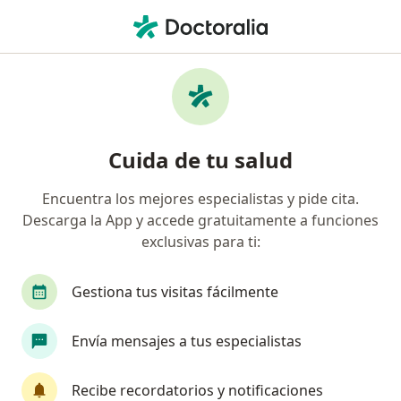
Men
Infectólogo Pediatra
Filtros
Seguro
Mapa
Infectólogos pediatras
Cuida de tu salud
Encuentra los mejores especialistas y pide cita.
Elige la ciudad en la que buscas al especialista
Descarga la App y accede gratuitamente a funciones
Medellín
Envigado
exclusivas para ti:
Gestiona tus visitas fácilmente
Envía mensajes a tus especialistas
Recibe recordatorios y notificaciones