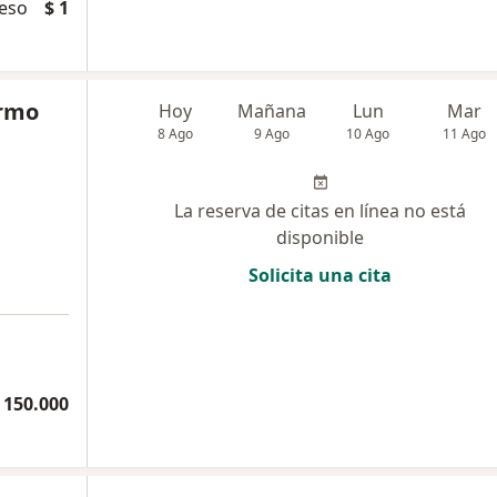
peso
$ 1
ermo
Hoy
Mañana
Lun
Mar
8 Ago
9 Ago
10 Ago
11 Ago
La reserva de citas en línea no está
disponible
Solicita una cita
 150.000