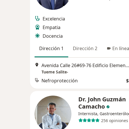
Excelencia
Empatia
Docencia
Dirección 1
Dirección 2
En líne
Avenida Calle 26#69-76 Edificio Elemento- Torre Tierra Oficina 1104, 
Tueme Salite-
Nefroprotección
$
Dr. John Guzmán
Camacho
Internista, Gastroenteról
256 opiniones