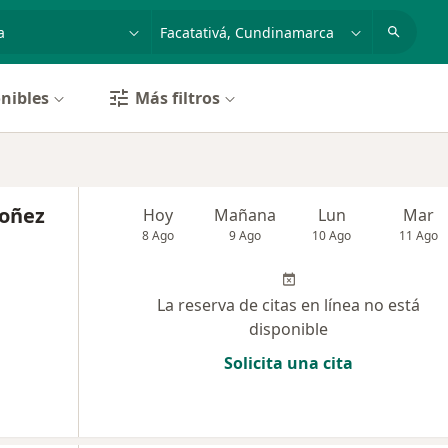
dad, enfermedad o nombre
p. ej. Bogotá
nibles
Más filtros
doñez
Hoy
Mañana
Lun
Mar
8 Ago
9 Ago
10 Ago
11 Ago
La reserva de citas en línea no está
disponible
Solicita una cita