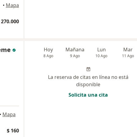
•
Mapa
 270.000
neme
Hoy
Mañana
Lun
Mar
8 Ago
9 Ago
10 Ago
11 Ago
La reserva de citas en línea no está
disponible
Solicita una cita
•
Mapa
$ 160