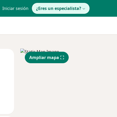
Iniciar sesión
¿Eres un especialista?
Mié
Jue
Vie
Ampliar mapa
12 Ago
13 Ago
14 Ago