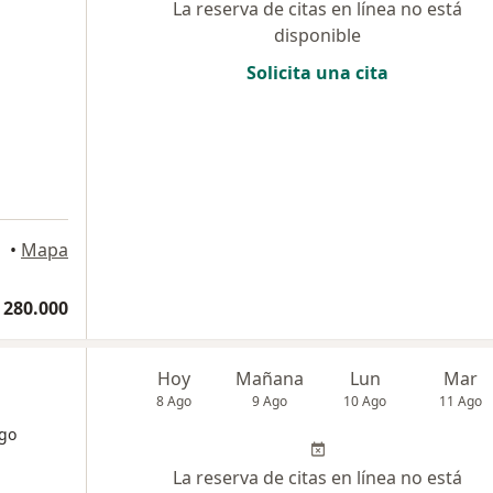
La reserva de citas en línea no está
disponible
Solicita una cita
a
Bogotá
•
Mapa
 280.000
Hoy
Mañana
Lun
Mar
8 Ago
9 Ago
10 Ago
11 Ago
ogo
La reserva de citas en línea no está