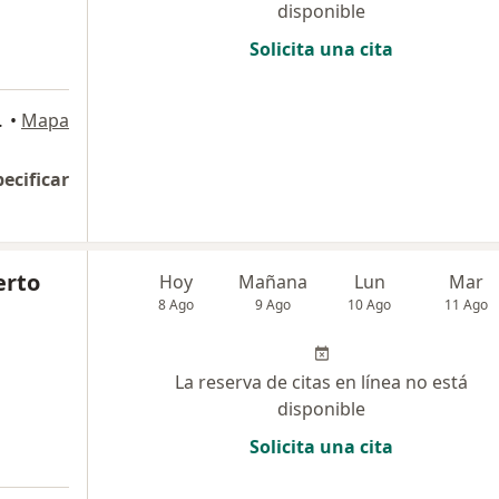
disponible
Solicita una cita
a
s 3, Bogotá
•
Mapa
pecificar
erto
Hoy
Mañana
Lun
Mar
8 Ago
9 Ago
10 Ago
11 Ago
La reserva de citas en línea no está
disponible
Solicita una cita