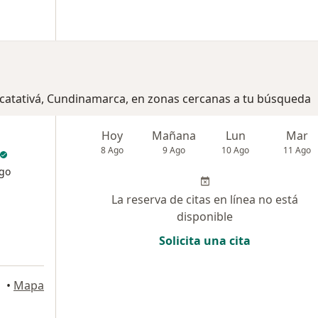
Facatativá, Cundinamarca, en zonas cercanas a tu búsqueda
Hoy
Mañana
Lun
Mar
8 Ago
9 Ago
10 Ago
11 Ago
ogo
La reserva de citas en línea no está
disponible
Solicita una cita
•
Mapa