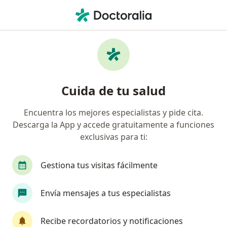
Men
Internista • San Juan del Cesar, Guajira
Filtros
Seguro
Mapa
Internistas en San Juan del Cesar
Cuida de tu salud
Encuentra los mejores especialistas y pide cita.
¿Cuál es tu compañía aseguradora?
Descarga la App y accede gratuitamente a funciones
exclusivas para ti:
Gestiona tus visitas fácilmente
Envía mensajes a tus especialistas
Recibe recordatorios y notificaciones
Dr. Juan Bautista Frias Guerra