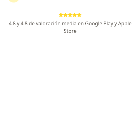
Internista
Dirección 1
Dirección 2
4.8 y 4.8 de valoración media en Google Play y Apple
Store
Cll. 7 # 1-78 Centro Médico San Juan Cons.404, San Juan del Cesar
•
Mapa
Consultorio privado
Este especialista no ofrece reserva de cita en línea en esta dirección.
Solicita una cita
Rafael Eduardo Suarez Gonzalez