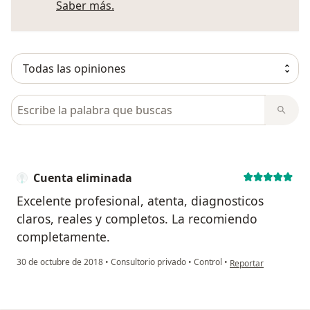
Más información sobre opiniones
Saber más.
Busca en opiniones
Cuenta eliminada
Excelente profesional, atenta, diagnosticos
claros, reales y completos. La recomiendo
completamente.
en opinión del usuar
30 de octubre de 2018
•
Consultorio privado
•
Control
•
Reportar