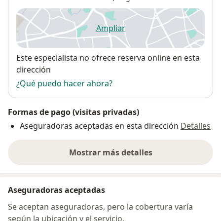
Ampliar
se abre en una nueva pestañ
Disponibilidad
Este especialista no ofrece reserva online en esta
dirección
¿Qué puedo hacer ahora?
Formas de pago (visitas privadas)
Aseguradoras aceptadas en esta dirección
Detalles
Mostrar más detalles
sobre la dirección
Aseguradoras aceptadas
Se aceptan aseguradoras, pero la cobertura varía
según la ubicación y el servicio.