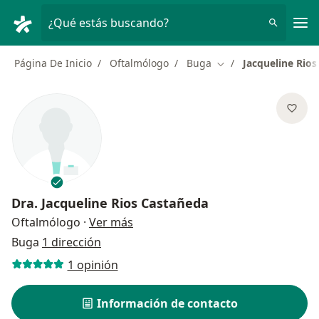
Men
¿Qué estás buscando?
Página De Inicio
Oftalmólogo
Buga
Jacqueline Rio
Cambiar de ciudad
Dra.
Jacqueline Rios Castañeda
sobre las especializaciones
Oftalmólogo
·
Ver más
Buga
1 dirección
1 opinión
Información de contacto