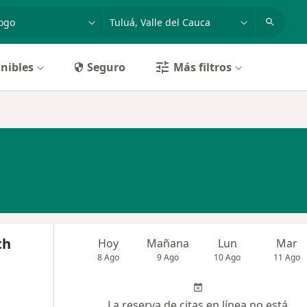
dad, enfermedad o nombre
p. ej. Bogotá
nibles
Seguro
Más filtros
th
Hoy
Mañana
Lun
Mar
8 Ago
9 Ago
10 Ago
11 Ago
La reserva de citas en línea no está