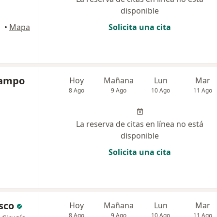
disponible
Tuluá
•
Mapa
Solicita una cita
campo
Hoy
Mañana
Lun
Mar
8 Ago
9 Ago
10 Ago
11 Ago
La reserva de citas en línea no está
disponible
Solicita una cita
isco
Hoy
Mañana
Lun
Mar
8 Ago
9 Ago
10 Ago
11 Ago