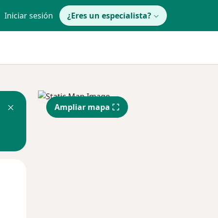
Iniciar sesión
¿Eres un especialista?
Ampliar mapa
Mié
Jue
Vie
12 Ago
13 Ago
14 Ago