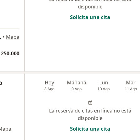
disponible
Solicita una cita
del Cauca, Tuluá
•
Mapa
 250.000
o
Hoy
Mañana
Lun
Mar
8 Ago
9 Ago
10 Ago
11 Ago
La reserva de citas en línea no está
disponible
Mapa
Solicita una cita