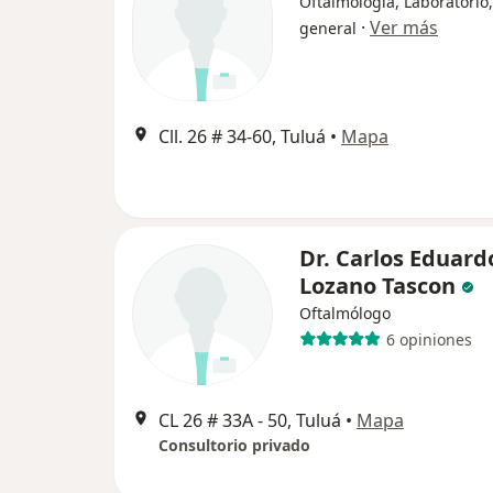
Oftalmología, Laboratorio,
·
Ver más
general
Cll. 26 # 34-60, Tuluá
•
Mapa
Dr. Carlos Eduard
Lozano Tascon
Oftalmólogo
6 opiniones
CL 26 # 33A ‐ 50, Tuluá
•
Mapa
Consultorio privado