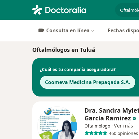
especiali
Consulta en línea
Fechas dispo
Oftalmólogos en Tuluá
¿Cuál es tu compañía aseguradora?
Coomeva Medicina Prepagada S.A.
Dra. Sandra Myle
García Ramirez
·
Ver más
Oftalmólogo
460 opiniones