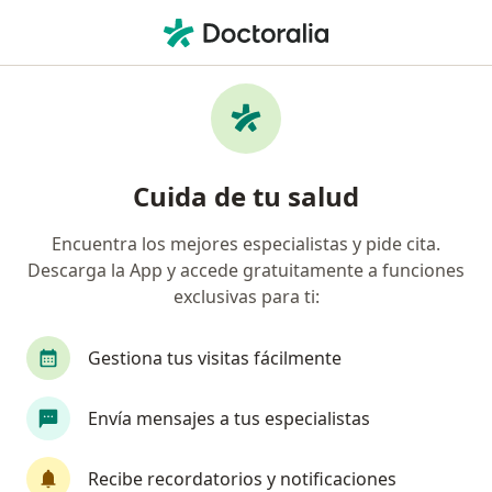
Men
Oftalmólogo • Palmira, Valle del Cauca
Filtros
Seguro
Mapa
Oftalmólogos en Palmira
Cuida de tu salud
Encuentra los mejores especialistas y pide cita.
¿Cuál es tu compañía aseguradora?
Descarga la App y accede gratuitamente a funciones
exclusivas para ti:
Gestiona tus visitas fácilmente
Envía mensajes a tus especialistas
Recibe recordatorios y notificaciones
Dr. Jose Luis Navia Ávila