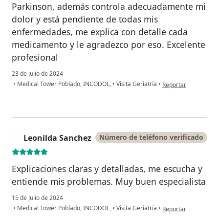
Parkinson, además controla adecuadamente mi
dolor y está pendiente de todas mis
enfermedades, me explica con detalle cada
medicamento y le agradezco por eso. Excelente
profesional
23 de julio de 2024
en opinión del usuar
•
Medical Tower Poblado, INCODOL,
•
Visita Geriatría
•
Reportar
Leonilda Sanchez
Número de teléfono verificado
L
Explicaciones claras y detalladas, me escucha y
entiende mis problemas. Muy buen especialista
15 de julio de 2024
en opinión del usuar
•
Medical Tower Poblado, INCODOL,
•
Visita Geriatría
•
Reportar