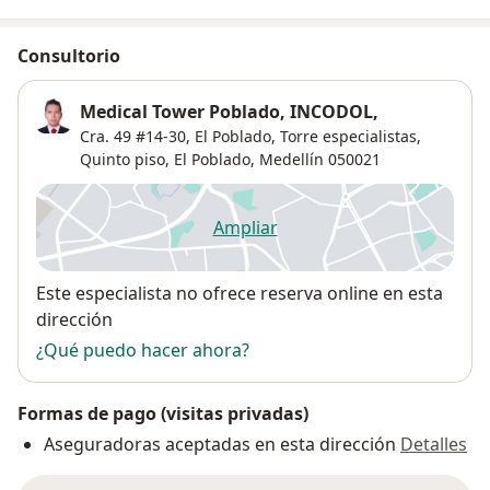
Consultorio
Medical Tower Poblado, INCODOL,
Cra. 49 #14-30, El Poblado, Torre especialistas,
Quinto piso,
El Poblado
,
Medellín
050021
Ampliar
se abre en una nueva pestañ
Disponibilidad
Este especialista no ofrece reserva online en esta
dirección
¿Qué puedo hacer ahora?
Formas de pago (visitas privadas)
Aseguradoras aceptadas en esta dirección
Detalles