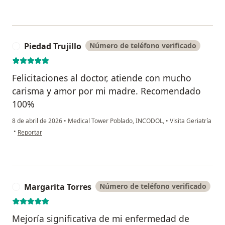
Piedad Trujillo
Número de teléfono verificado
P
Felicitaciones al doctor, atiende con mucho
carisma y amor por mi madre. Recomendado
100%
8 de abril de 2026
•
Medical Tower Poblado, INCODOL,
•
Visita Geriatría
en opinión del usuario Piedad Trujillo
•
Reportar
Margarita Torres
Número de teléfono verificado
M
Mejoría significativa de mi enfermedad de