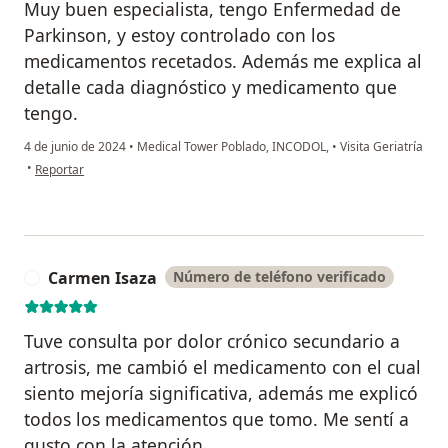
Muy buen especialista, tengo Enfermedad de
Parkinson, y estoy controlado con los
medicamentos recetados. Además me explica al
detalle cada diagnóstico y medicamento que
tengo.
4 de junio de 2024
•
Medical Tower Poblado, INCODOL,
•
Visita Geriatría
en opinión del usuario Octavio Gómez
•
Reportar
Carmen Isaza
Número de teléfono verificado
C
Tuve consulta por dolor crónico secundario a
artrosis, me cambió el medicamento con el cual
siento mejoría significativa, además me explicó
todos los medicamentos que tomo. Me sentí a
gusto con la atención.