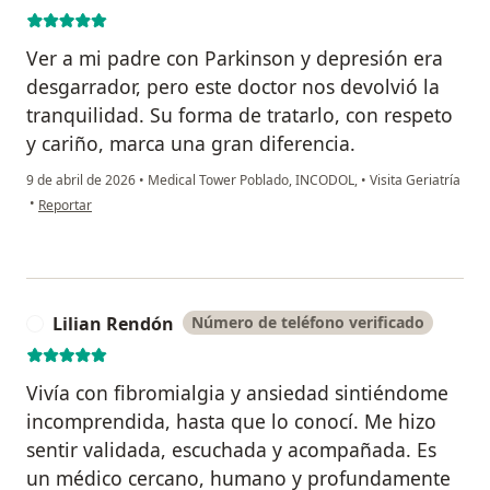
Ver a mi padre con Parkinson y depresión era
desgarrador, pero este doctor nos devolvió la
tranquilidad. Su forma de tratarlo, con respeto
y cariño, marca una gran diferencia.
9 de abril de 2026
•
Medical Tower Poblado, INCODOL,
•
Visita Geriatría
en opinión del usuario Carolina Trujillo Bustamante
•
Reportar
Lilian Rendón
Número de teléfono verificado
L
Vivía con fibromialgia y ansiedad sintiéndome
incomprendida, hasta que lo conocí. Me hizo
sentir validada, escuchada y acompañada. Es
un médico cercano, humano y profundamente