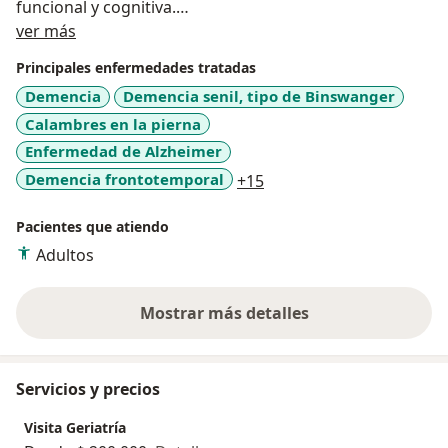
funcional y cognitiva.
Acerca de mí
Especialista en Gerencia de servicios de salud, con lo
ver más
cuál se beneficia el paciente y la familia de
Principales enfermedades tratadas
tratamientos efectivos y con costos adecuados.
Demencia
Demencia senil, tipo de Binswanger
Calambres en la pierna
Enfermedad de Alzheimer
a11y_sr_more_diseases
Demencia frontotemporal
+15
Pacientes que atiendo
Adultos
Mostrar más detalles
sobre la experiencia
Servicios y precios
Visita Geriatría