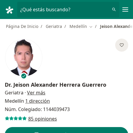
Men
¿Qué estás buscando?
Página De Inicio
Geriatra
Medellín
Jeison Alexande
Cambiar de ciudad
Dr.
Jeison Alexander Herrera Guerrero
sobre las especializaciones
Geriatra
·
Ver más
Medellín
1 dirección
Núm. Colegiado: 1144039473
85 opiniones