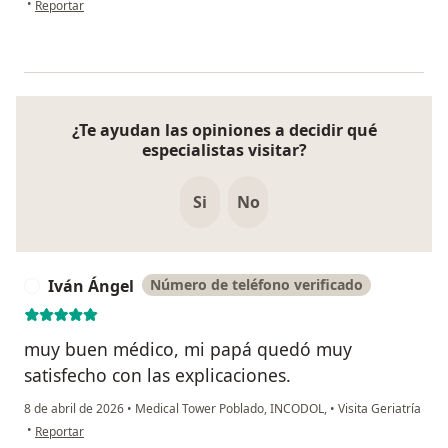
•
Reportar
¿Te ayudan las opiniones a decidir qué
especialistas visitar?
Si
No
Iván Ángel
Número de teléfono verificado
I
muy buen médico, mi papá quedó muy
satisfecho con las explicaciones.
8 de abril de 2026
•
Medical Tower Poblado, INCODOL,
•
Visita Geriatría
en opinión del usuario Iván Ángel
•
Reportar