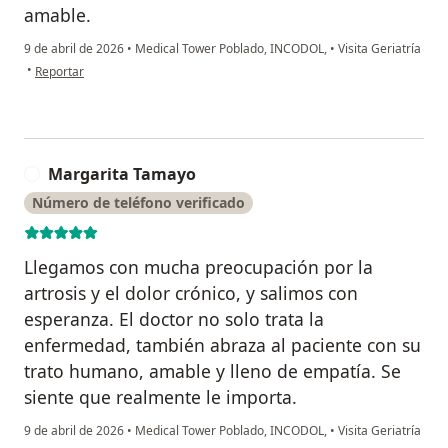
amable.
9 de abril de 2026
•
Medical Tower Poblado, INCODOL,
•
Visita Geriatría
en opinión del usuario Lilian Rendón
•
Reportar
Margarita Tamayo
M
Número de teléfono verificado
Llegamos con mucha preocupación por la
artrosis y el dolor crónico, y salimos con
esperanza. El doctor no solo trata la
enfermedad, también abraza al paciente con su
trato humano, amable y lleno de empatía. Se
siente que realmente le importa.
9 de abril de 2026
•
Medical Tower Poblado, INCODOL,
•
Visita Geriatría
en opinión del usuario Margarita Tamayo