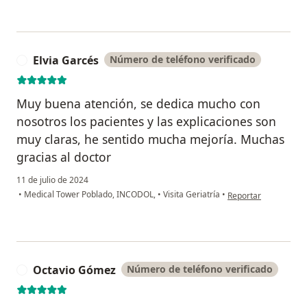
Elvia Garcés
Número de teléfono verificado
E
Muy buena atención, se dedica mucho con
nosotros los pacientes y las explicaciones son
muy claras, he sentido mucha mejoría. Muchas
gracias al doctor
11 de julio de 2024
en opinión del usuari
•
Medical Tower Poblado, INCODOL,
•
Visita Geriatría
•
Reportar
Octavio Gómez
Número de teléfono verificado
O