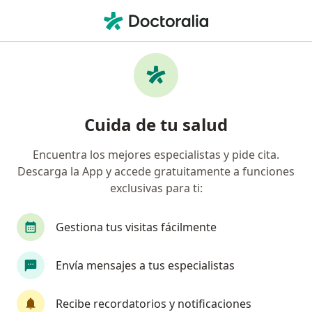
Men
Geriatra • Medellín, Antioquia
Filtros
Seguro
Mapa
Geriatras en Medellín
Cuida de tu salud
Encuentra los mejores especialistas y pide cita.
¿Cuál es tu compañía aseguradora?
Descarga la App y accede gratuitamente a funciones
exclusivas para ti:
Gestiona tus visitas fácilmente
Envía mensajes a tus especialistas
Recibe recordatorios y notificaciones
Dr. Edison Pineda Arredondo