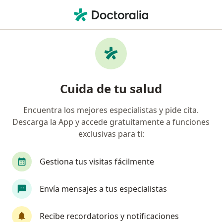
Men
Artrosis • Medellín, Antioquia
Filtros
• 1
Seguro
Mapa
Especialistas en Artrosis en Medellín
Cuida de tu salud
Encuentra los mejores especialistas y pide cita.
¿Qué especialidad estás buscando?
Descarga la App y accede gratuitamente a funciones
Terapeuta complementario
Internista
Mé
exclusivas para ti:
Gestiona tus visitas fácilmente
Envía mensajes a tus especialistas
Recibe recordatorios y notificaciones