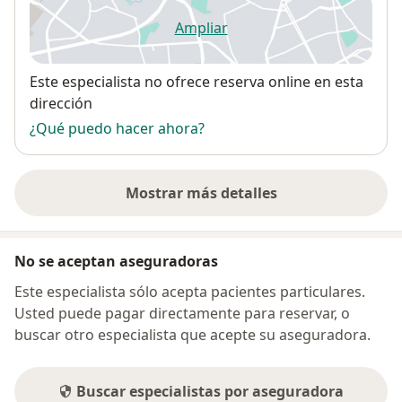
Ampliar
se abre en una nueva pestañ
Disponibilidad
Este especialista no ofrece reserva online en esta
dirección
¿Qué puedo hacer ahora?
Mostrar más detalles
sobre la dirección
No se aceptan aseguradoras
Este especialista sólo acepta pacientes particulares.
Usted puede pagar directamente para reservar, o
buscar otro especialista que acepte su aseguradora.
Buscar especialistas por aseguradora