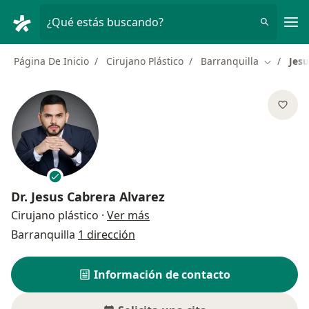
Men
¿Qué estás buscando?
Página De Inicio
Cirujano Plástico
Barranquilla
Jesu
Cambiar 
Dr.
Jesus Cabrera Alvarez
sobre las especializaciones
Cirujano plástico
·
Ver más
Barranquilla
1 dirección
Información de contacto