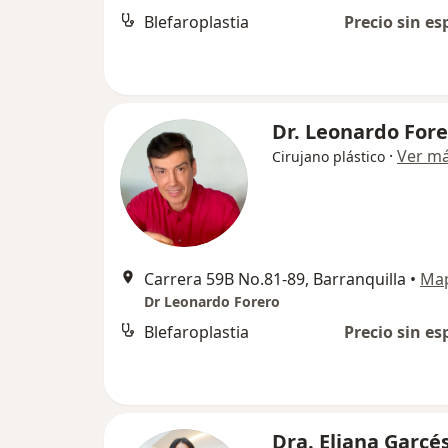
Blefaroplastia
Precio sin es
Dr. Leonardo For
·
Ver m
Cirujano plástico
Carrera 59B No.81-89, Barranquilla
•
Ma
Dr Leonardo Forero
Blefaroplastia
Precio sin es
Dra. Eliana Garcé