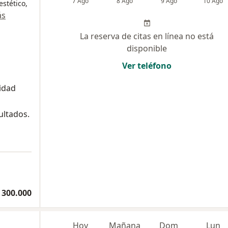
7 Ago
8 Ago
9 Ago
10 Ago
estético,
ás
La reserva de citas en línea no está
disponible
Ver teléfono
idad
ultados.
 300.000
Hoy
Mañana
Dom
Lun