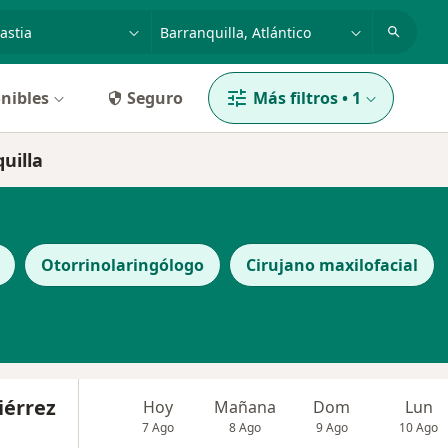
dad, enfermedad o nombre
p. ej. Bogotá
nibles
Seguro
Más filtros
•
1
uilla
Otorrinolaringólogo
Cirujano maxilofacial
iérrez
Hoy
Mañana
Dom
Lun
7 Ago
8 Ago
9 Ago
10 Ago