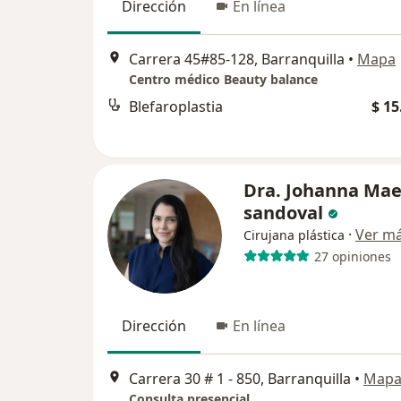
Dirección
En línea
Carrera 45#85-128, Barranquilla
•
Mapa
Centro médico Beauty balance
Blefaroplastia
$ 15
Dra. Johanna Mae
sandoval
·
Ver m
Cirujana plástica
27 opiniones
Dirección
En línea
Carrera 30 # 1 - 850, Barranquilla
•
Map
Consulta presencial