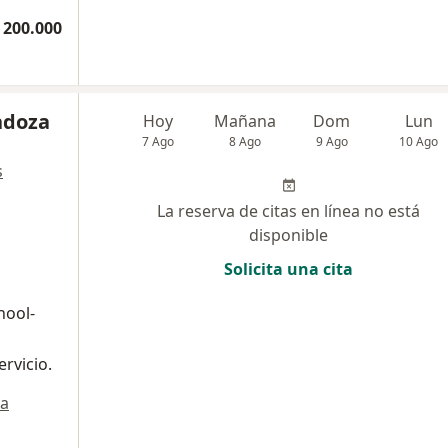
 200.000
ndoza
Hoy
Mañana
Dom
Lun
7 Ago
8 Ago
9 Ago
10 Ago
s
La reserva de citas en línea no está
disponible
Solicita una cita
hool-
rvicio.
a