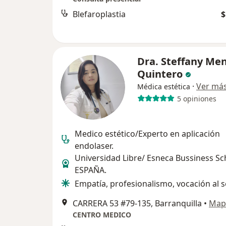
Blefaroplastia
$
Dra. Steffany Me
Quintero
·
Ver má
Médica estética
5 opiniones
Medico estético/Experto en aplicación
endolaser.
Universidad Libre/ Esneca Bussiness Sc
ESPAÑA.
Empatía, profesionalismo, vocación al se
CARRERA 53 #79-135, Barranquilla
•
Map
CENTRO MEDICO