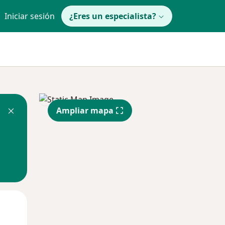
Iniciar sesión
¿Eres un especialista?
Ampliar mapa
Mar
Mié
Jue
11 Ago
12 Ago
13 Ago