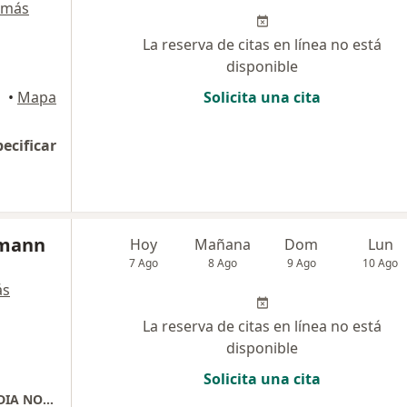
 más
La reserva de citas en línea no está
disponible
•
Mapa
Solicita una cita
pecificar
bmann
Hoy
Mañana
Dom
Lun
7 Ago
8 Ago
9 Ago
10 Ago
ás
La reserva de citas en línea no está
disponible
Solicita una cita
CONSULTA PRESENCIAL CON LA DRA. CLAUDIA NOBMANN