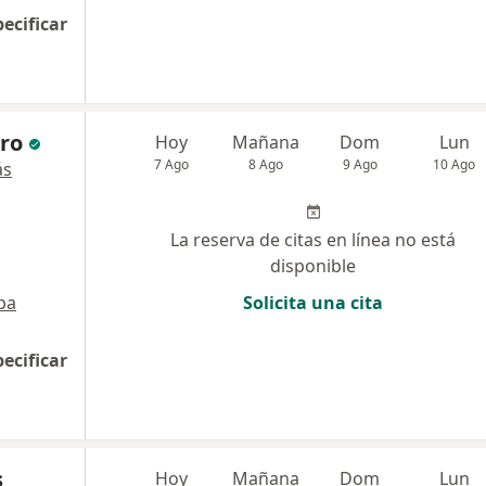
pecificar
ero
Hoy
Mañana
Dom
Lun
7 Ago
8 Ago
9 Ago
10 Ago
ás
La reserva de citas en línea no está
disponible
pa
Solicita una cita
pecificar
s
Hoy
Mañana
Dom
Lun