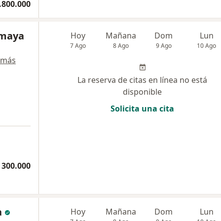
.800.000
Amaya
Hoy
Mañana
Dom
Lun
7 Ago
8 Ago
9 Ago
10 Ago
 más
La reserva de citas en línea no está
disponible
Solicita una cita
 300.000
a
Hoy
Mañana
Dom
Lun