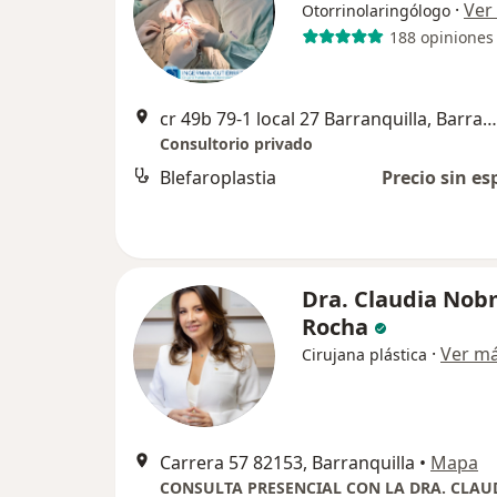
·
Ver
Otorrinolaringólogo
188 opiniones
cr 49b 79-1 local 27 Barranquilla, Barranquilla
Consultorio privado
Blefaroplastia
Precio sin es
Dra. Claudia No
Rocha
·
Ver m
Cirujana plástica
Carrera 57 82153, Barranquilla
•
Mapa