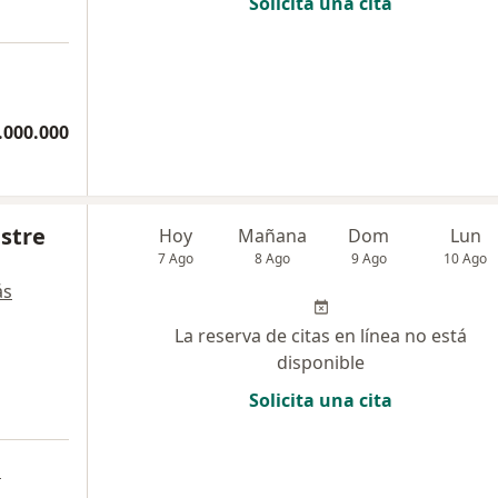
Solicita una cita
.000.000
stre
Hoy
Mañana
Dom
Lun
7 Ago
8 Ago
9 Ago
10 Ago
ás
La reserva de citas en línea no está
disponible
Solicita una cita
a