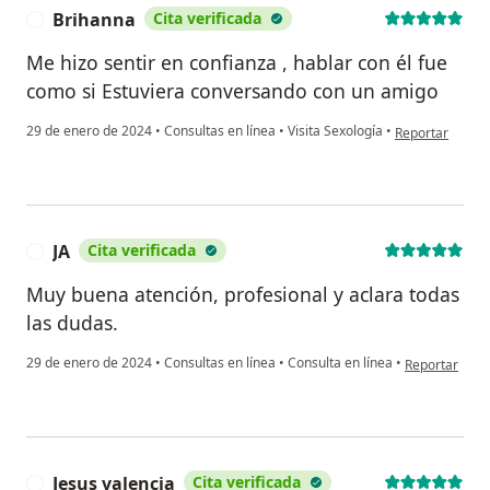
Brihanna
Cita verificada
B
Me hizo sentir en confianza , hablar con él fue
como si Estuviera conversando con un amigo
en opinión del 
29 de enero de 2024
•
Consultas en línea
•
Visita Sexología
•
Reportar
JA
Cita verificada
J
Muy buena atención, profesional y aclara todas
las dudas.
en opinión del
29 de enero de 2024
•
Consultas en línea
•
Consulta en línea
•
Reportar
Jesus valencia
Cita verificada
J