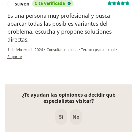
stiven
Cita verificada
S
Es una persona muy profesional y busca
abarcar todas las posibles variantes del
problema, escucha y propone soluciones
directas.
1 de febrero de 2024
•
Consultas en línea
•
Terapia psicosexual
•
en opinión del usuario stiven
Reportar
¿Te ayudan las opiniones a decidir qué
especialistas visitar?
Si
No