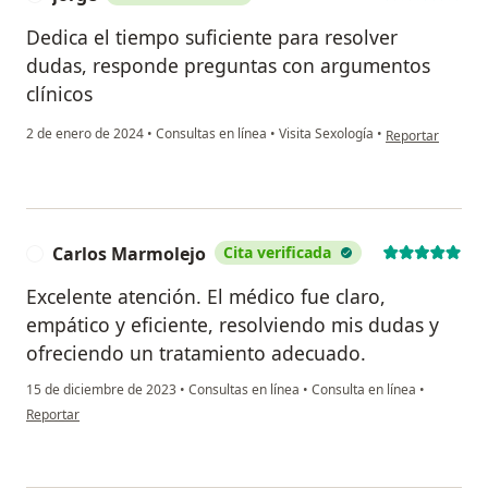
Dedica el tiempo suficiente para resolver
dudas, responde preguntas con argumentos
clínicos
en opinión del us
2 de enero de 2024
•
Consultas en línea
•
Visita Sexología
•
Reportar
Carlos Marmolejo
Cita verificada
C
Excelente atención. El médico fue claro,
empático y eficiente, resolviendo mis dudas y
ofreciendo un tratamiento adecuado.
15 de diciembre de 2023
•
Consultas en línea
•
Consulta en línea
•
en opinión del usuario Carlos Marmolejo
Reportar