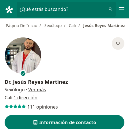
Men
¿Qué estás buscando?
Página De Inicio
Sexólogo
Cali
Jesús Reyes Martínez
Dr.
Jesús Reyes Martínez
sobre las especializaciones
Sexólogo
·
Ver más
Cali
1 dirección
111 opiniones
Información de contacto