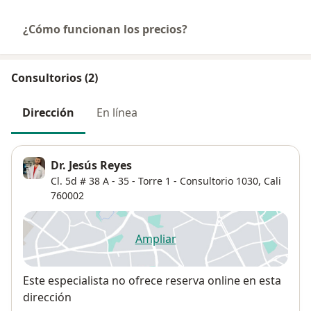
¿Cómo funcionan los precios?
Consultorios (2)
Dirección
En línea
Dr. Jesús Reyes
Cl. 5d # 38 A - 35 - Torre 1 - Consultorio 1030,
Cali
760002
Ampliar
se abre en una nueva pestañ
Disponibilidad
Este especialista no ofrece reserva online en esta
dirección