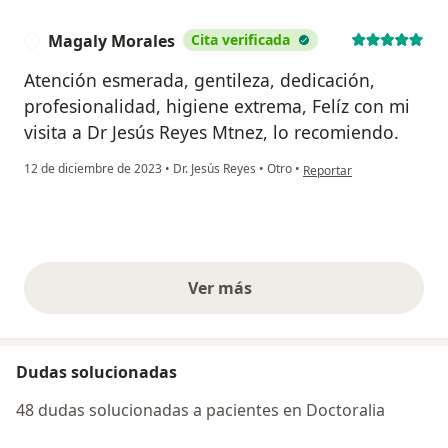
Magaly Morales
Cita verificada
M
Atención esmerada, gentileza, dedicación,
profesionalidad, higiene extrema, Felíz con mi
visita a Dr Jesús Reyes Mtnez, lo recomiendo.
en opinión del usuario Ma
12 de diciembre de 2023
•
Dr. Jesús Reyes
•
Otro
•
Reportar
Ver más
opiniones anteriores
Dudas solucionadas
48 dudas solucionadas a pacientes en Doctoralia