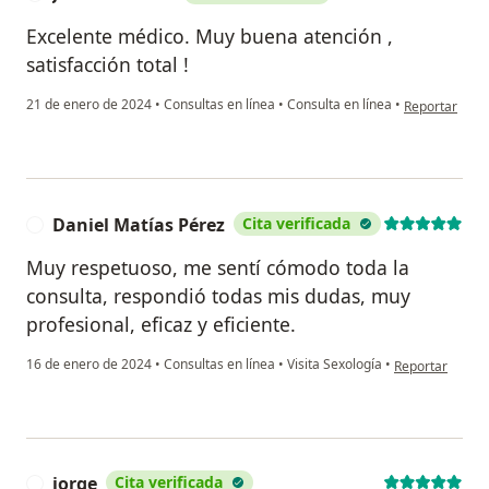
Excelente médico. Muy buena atención ,
satisfacción total !
en opinión del
21 de enero de 2024
•
Consultas en línea
•
Consulta en línea
•
Reportar
Daniel Matías Pérez
Cita verificada
D
Muy respetuoso, me sentí cómodo toda la
consulta, respondió todas mis dudas, muy
profesional, eficaz y eficiente.
en opinión del 
16 de enero de 2024
•
Consultas en línea
•
Visita Sexología
•
Reportar
jorge
Cita verificada
J