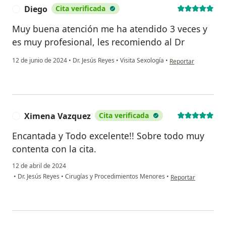
Diego
Cita verificada
D
Muy buena atención me ha atendido 3 veces y
es muy profesional, les recomiendo al Dr
en opinión del usua
12 de junio de 2024
•
Dr. Jesús Reyes
•
Visita Sexología
•
Reportar
Ximena Vazquez
Cita verificada
X
Encantada y Todo excelente!! Sobre todo muy
contenta con la cita.
12 de abril de 2024
en opinión del usu
•
Dr. Jesús Reyes
•
Cirugías y Procedimientos Menores
•
Reportar