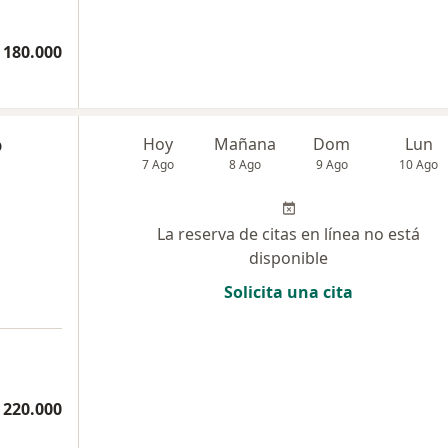
 180.000
o
Hoy
Mañana
Dom
Lun
7 Ago
8 Ago
9 Ago
10 Ago
La reserva de citas en línea no está
disponible
Solicita una cita
 220.000