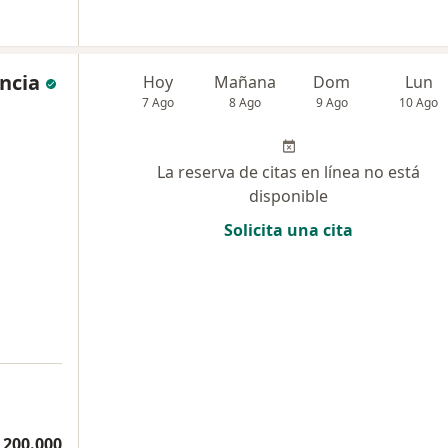
encia
Hoy
Mañana
Dom
Lun
7 Ago
8 Ago
9 Ago
10 Ago
La reserva de citas en línea no está
disponible
Solicita una cita
 200.000