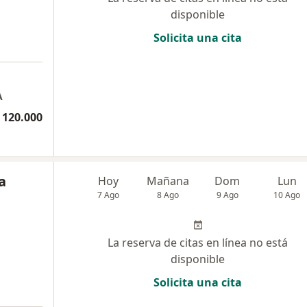
disponible
Solicita una cita
A
 120.000
a
Hoy
Mañana
Dom
Lun
7 Ago
8 Ago
9 Ago
10 Ago
La reserva de citas en línea no está
disponible
Solicita una cita
a