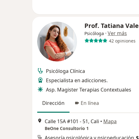
Prof. Tatiana Val
·
Ver más
Psicóloga
42 opiniones
Psicóloga Clínica
Especialista en adicciones.
Asp. Magister Terapias Contextuales
Dirección
En línea
Calle 15A #101 - 51, Cali
•
Mapa
BeOne Consultorio 1
Asesoría psicológica y psicoeducación
$