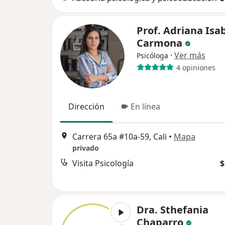
Prof. Adriana Isa
Carmona
·
Ver más
Psicóloga
4 opiniones
Dirección
En línea
Carrera 65a #10a-59, Cali
•
Mapa
privado
Visita Psicología
$
Dra. Sthefania
Chaparro