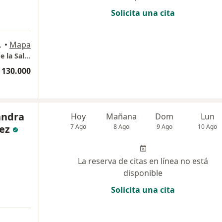
Solicita una cita
idades., Cali
•
Mapa
Dra. Aura Isabel Vargas Psicóloga Clínica y de la Salud - Consultorio en línea Cali
 130.000
andra
Hoy
Mañana
Dom
Lun
ez
7 Ago
8 Ago
9 Ago
10 Ago
La reserva de citas en línea no está
disponible
Solicita una cita