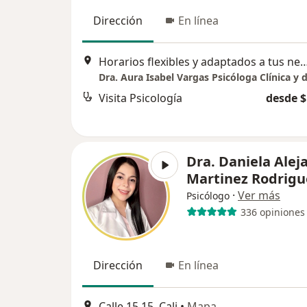
Dirección
En línea
Horarios flexibles y adaptados a tus neces
Visita Psicología
desde $
Dra. Daniela Alej
Martinez Rodrigu
·
Ver más
Psicólogo
336 opiniones
Dirección
En línea
Calle 15 15, Cali
•
Mapa