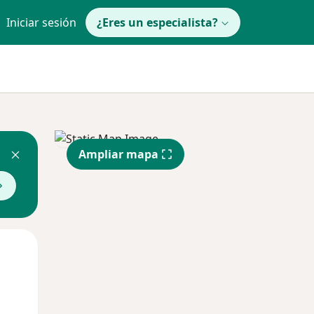
Iniciar sesión
¿Eres un especialista?
Ampliar mapa
Mar
Mié
Jue
11 Ago
12 Ago
13 Ago