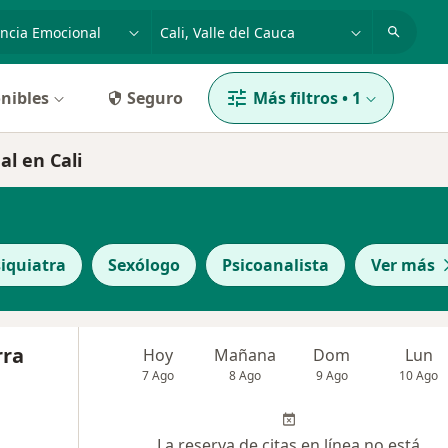
dad, enfermedad o nombre
p. ej. Bogotá
nibles
Seguro
Más filtros
•
1
l en Cali
iquiatra
Sexólogo
Psicoanalista
Ver más
rra
Hoy
Mañana
Dom
Lun
7 Ago
8 Ago
9 Ago
10 Ago
La reserva de citas en línea no está