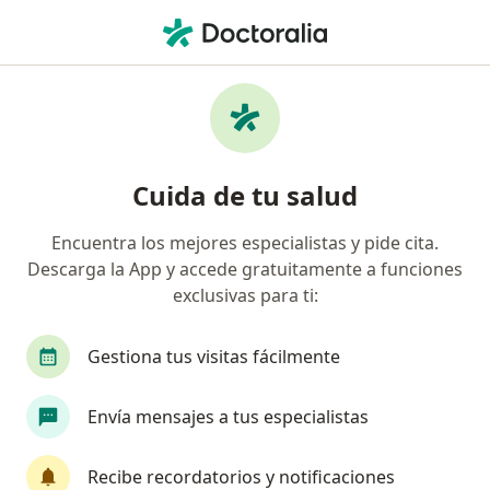
Men
Trastorno Obsesivo Compulsivo Toc • Cali, Valle del Cauca
Filtros
• 1
Seguro
Mapa
Especialistas en Trastorno obsesivo
Cuida de tu salud
compulsivo (TOC) en Cali
Encuentra los mejores especialistas y pide cita.
Descarga la App y accede gratuitamente a funciones
¿Qué especialidad estás buscando?
exclusivas para ti:
Psicólogo
Psiquiatra
Neuropsicólogo
Gestiona tus visitas fácilmente
Envía mensajes a tus especialistas
Recibe recordatorios y notificaciones