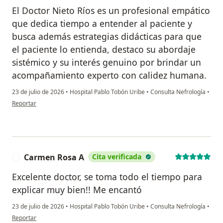
El Doctor Nieto Ríos es un profesional empático
que dedica tiempo a entender al paciente y
busca además estrategias didácticas para que
el paciente lo entienda, destaco su abordaje
sistémico y su interés genuino por brindar un
acompañamiento experto con calidez humana.
23 de julio de 2026
•
Hospital Pablo Tobón Uribe
•
Consulta Nefrología
•
en opinión del usuario Juan David Martínez Ruiz
Reportar
Carmen Rosa A
Cita verificada
C
Excelente doctor, se toma todo el tiempo para
explicar muy bien!! Me encantó
23 de julio de 2026
•
Hospital Pablo Tobón Uribe
•
Consulta Nefrología
•
en opinión del usuario Carmen Rosa A
Reportar