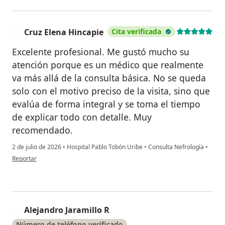
Cruz Elena Hincapie
Cita verificada
C
Excelente profesional. Me gustó mucho su
atención porque es un médico que realmente
va más allá de la consulta básica. No se queda
solo con el motivo preciso de la visita, sino que
evalúa de forma integral y se toma el tiempo
de explicar todo con detalle. Muy
recomendado.
2 de julio de 2026
•
Hospital Pablo Tobón Uribe
•
Consulta Nefrología
•
en opinión del usuario Cruz Elena Hincapie
Reportar
Alejandro Jaramillo R
A
Número de teléfono verificado