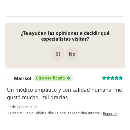
¿Te ayudan las opiniones a decidir qué
especialistas visitar?
Si
No
Marisol
Cita verificada
M
Un médico empático y con calidad humana, me
gustó mucho, mil gracias
17 de julio de 2026
en opinión del u
•
Hospital Pablo Tobón Uribe
•
Consulta Medicina Interna
•
Reportar