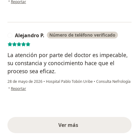
•
Reportar
Alejandro P.
Número de teléfono verificado
A
La atención por parte del doctor es impecable,
su constancia y conocimiento hace que el
proceso sea eficaz.
28 de mayo de 2026
•
Hospital Pablo Tobón Uribe
•
Consulta Nefrología
en opinión del usuario Alejandro P.
•
Reportar
Ver más
opiniones anteriores