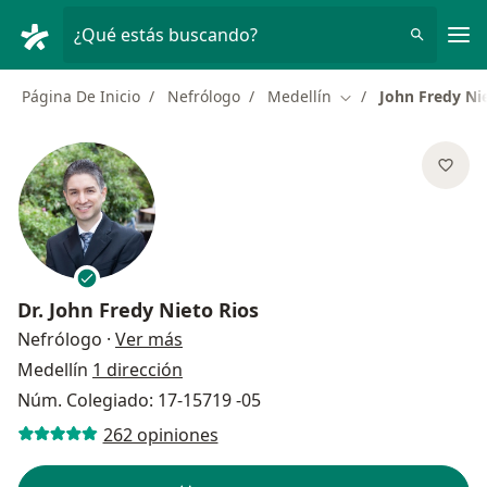
Men
¿Qué estás buscando?
Página De Inicio
Nefrólogo
Medellín
John Fredy Ni
Cambiar de ciudad
Dr.
John Fredy Nieto Rios
sobre las especializaciones
Nefrólogo
·
Ver más
Medellín
1 dirección
Núm. Colegiado: 17-15719 -05
262 opiniones