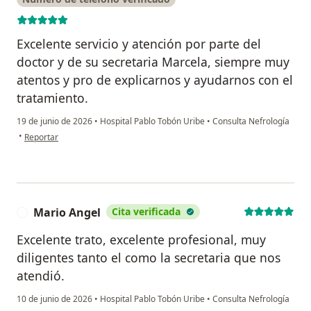
Excelente servicio y atención por parte del
doctor y de su secretaria Marcela, siempre muy
atentos y pro de explicarnos y ayudarnos con el
tratamiento.
19 de junio de 2026
•
Hospital Pablo Tobón Uribe
•
Consulta Nefrología
en opinión del usuario Alejandro Jaramillo R
•
Reportar
Mario Angel
Cita verificada
M
Excelente trato, excelente profesional, muy
diligentes tanto el como la secretaria que nos
atendió.
10 de junio de 2026
•
Hospital Pablo Tobón Uribe
•
Consulta Nefrología
en opinión del usuario Mario Angel