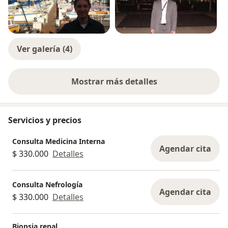
♦Miembro de la sociedad latinoamericana de
nefrología e hipertensión SLANH
♦Miembro sociedad americana de nefrología ASN.
Ver galería (4)
Mostrar más detalles
sobre la experiencia
Servicios y precios
Consulta Medicina Interna
Agendar cita
$ 330.000
Detalles
Consulta Nefrología
Agendar cita
$ 330.000
Detalles
Biopsia renal