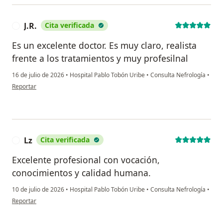
J.R.
Cita verificada
J
Es un excelente doctor. Es muy claro, realista
frente a los tratamientos y muy profesilnal
16 de julio de 2026
•
Hospital Pablo Tobón Uribe
•
Consulta Nefrología
•
en opinión del usuario J.R.
Reportar
Lz
Cita verificada
L
Excelente profesional con vocación,
conocimientos y calidad humana.
10 de julio de 2026
•
Hospital Pablo Tobón Uribe
•
Consulta Nefrología
•
en opinión del usuario Lz
Reportar