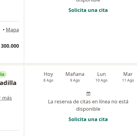
Solicita una cita
•
Mapa
 300.000
Hoy
Mañana
Lun
Mar
ia
8 Ago
9 Ago
10 Ago
11 Ago
adilla
r más
La reserva de citas en línea no está
disponible
Solicita una cita