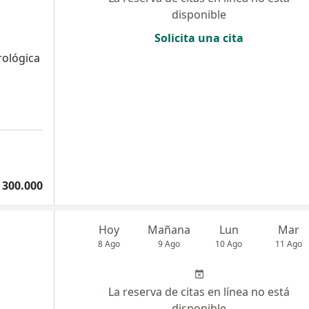
disponible
Solicita una cita
rológica
 300.000
Hoy
Mañana
Lun
Mar
8 Ago
9 Ago
10 Ago
11 Ago
La reserva de citas en línea no está
disponible