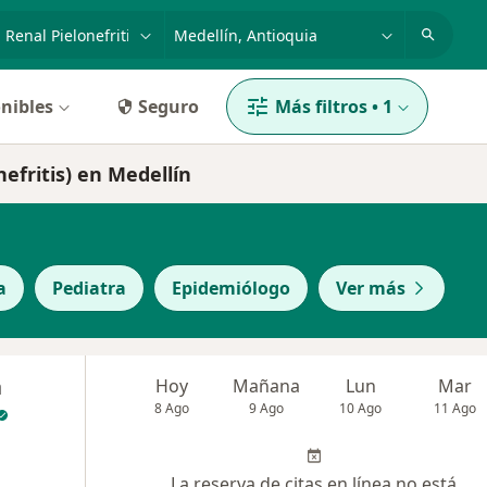
dad, enfermedad o nombre
p. ej. Bogotá
nibles
Seguro
Más filtros
•
1
nefritis) en Medellín
a
Pediatra
Epidemiólogo
Ver más
a
Hoy
Mañana
Lun
Mar
8 Ago
9 Ago
10 Ago
11 Ago
La reserva de citas en línea no está