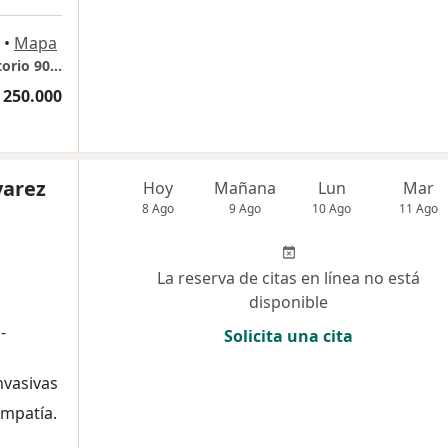
•
Mapa
Consultorio Urología (Torre Medical, consultorio 905)
 250.000
varez
Hoy
Mañana
Lun
Mar
8 Ago
9 Ago
10 Ago
11 Ago
La reserva de citas en línea no está
disponible
-
Solicita una cita
nvasivas
empatía.