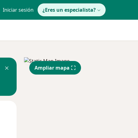
Iniciar sesión
¿Eres un especialista?
Ampliar mapa
Mié
Jue
Vie
12 Ago
13 Ago
14 Ago