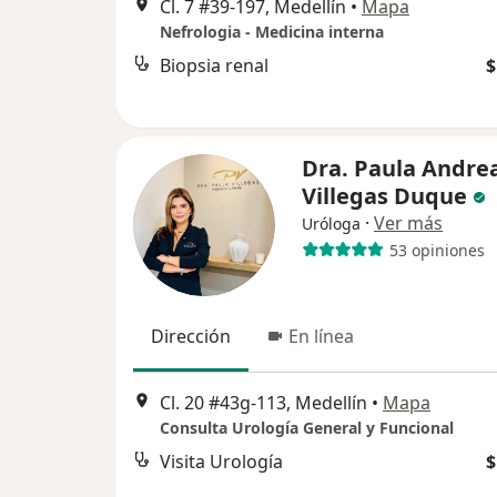
Cl. 7 #39-197, Medellín
•
Mapa
Nefrologia - Medicina interna
Biopsia renal
$
Dra. Paula Andre
Villegas Duque
·
Ver más
Uróloga
53 opiniones
Dirección
En línea
Cl. 20 #43g-113, Medellín
•
Mapa
Consulta Urología General y Funcional
Visita Urología
$