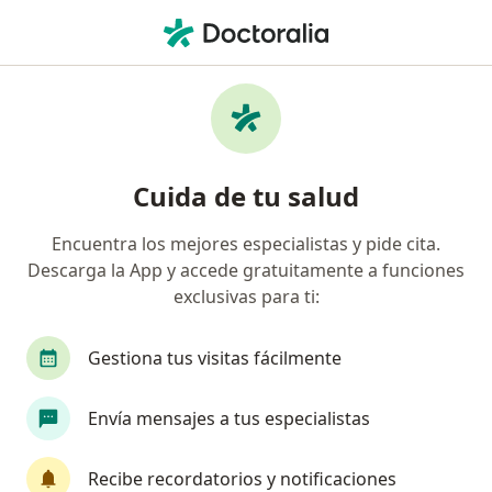
Men
Nefrólogo • Medellín, Antioquia
Filtros
Seguro
Mapa
Nefrólogos en Medellín
Cuida de tu salud
Encuentra los mejores especialistas y pide cita.
¿Cuál es tu compañía aseguradora?
Descarga la App y accede gratuitamente a funciones
Suramericana S.A.
exclusivas para ti:
Coomeva Medicina Prepagada S.A.
Gestiona tus visitas fácilmente
Envía mensajes a tus especialistas
Recibe recordatorios y notificaciones