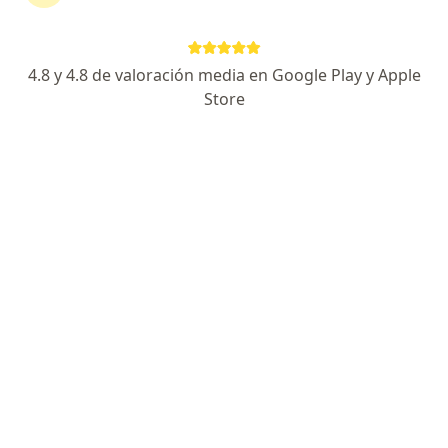
4.8 y 4.8 de valoración media en Google Play y Apple
Store
Destacado
Dr. Edwin Quintero Higuera
Nefrólogo, Internista
6 opiniones
Calle 6 Sur 43a227, Medellín
•
Mapa
Nefrologia - Medicina Interna
Visita Nefrología
$ 300.000
Este especialista no ofrece reserva de cita en línea en esta dirección.
Solicita una cita