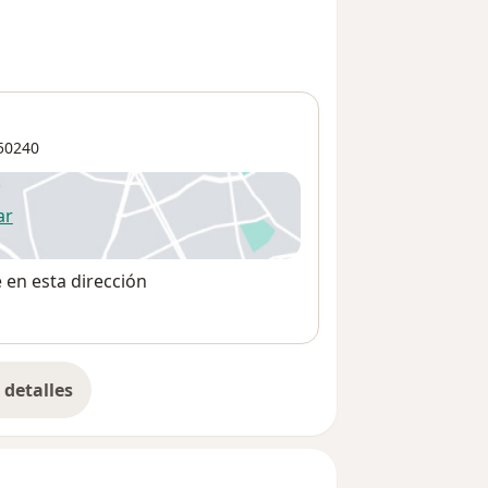
50240
ar
 abre en una nueva pestaña
e en esta dirección
detalles
bre la dirección