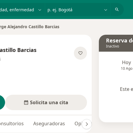
dad, enfermedad o nombre
p. ej. Bogotá
rge Alejandro Castillo Barcias
r de ciudad
Reserva de
Inactivo
astillo Barcias
sobre las especializaciones
s
Hoy
10 Ago
Este 
Solicita una cita
nsultorios
Aseguradoras
Opiniones (20)