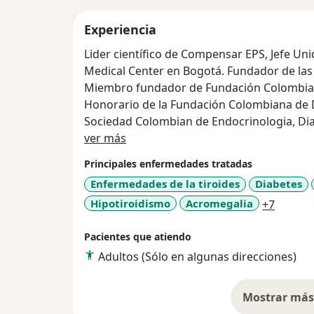
Experiencia
Lider científico de Compensar EPS, Jefe Un
Medical Center en Bogotá. Fundador de la
Miembro fundador de Fundación Colombia
Honorario de la Fundación Colombiana de
Sociedad Colombian de Endocrinologia, Di
Acerca de mí
ver más
Principales enfermedades tratadas
Enfermedades de la tiroides
Diabetes
a11y_s
Hipotiroidismo
Acromegalia
+7
Pacientes que atiendo
Adultos (Sólo en algunas direcciones)
Mostrar más 
so