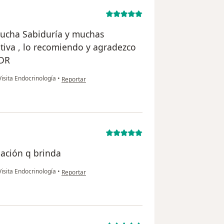
 mucha Sabiduría y muchas
tiva , lo recomiendo y agradezco
 DR
en opinión del usuario Sonia Salazar
isita Endocrinología
•
Reportar
mación q brinda
en opinión del usuario Yamile
isita Endocrinología
•
Reportar