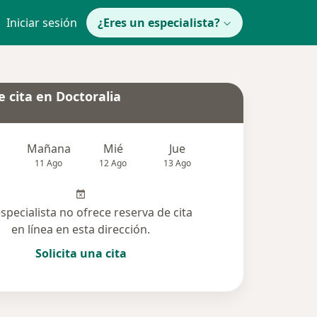
Iniciar sesión
¿Eres un especialista?
 cita en Doctoralia
Mañana
Mié
Jue
Vie
Sáb
11 Ago
12 Ago
13 Ago
14 Ago
15 Ag
especialista no ofrece reserva de cita
en línea en esta dirección.
Solicita una cita