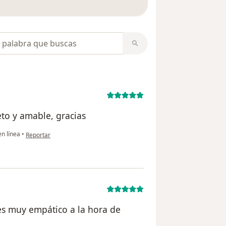
opiniones
to y amable, gracias
en opinión del usuario Felipe
n línea
•
Reportar
 es muy empático a la hora de