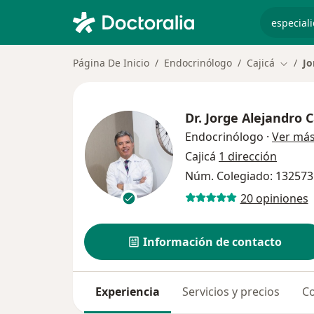
especiali
Página De Inicio
Endocrinólogo
Cajicá
Jo
Cambia
Dr.
Jorge Alejandro C
Endocrinólogo
·
Ver má
Cajicá
1 dirección
Núm. Colegiado: 132573
20 opiniones
Información de contacto
Experiencia
Servicios y precios
Co