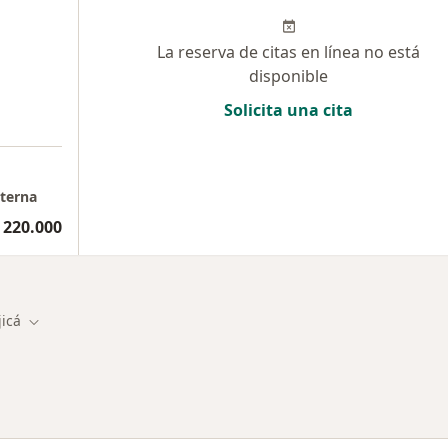
La reserva de citas en línea no está
disponible
Solicita una cita
nterna
 220.000
jicá
 de ciudad
Cambiar de ciudad