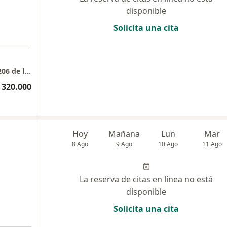
disponible
Solicita una cita
Centro Empresarial San Roque Consultorio 206 de la torre 1
 320.000
a
Hoy
Mañana
Lun
Mar
8 Ago
9 Ago
10 Ago
11 Ago
La reserva de citas en línea no está
disponible
Solicita una cita