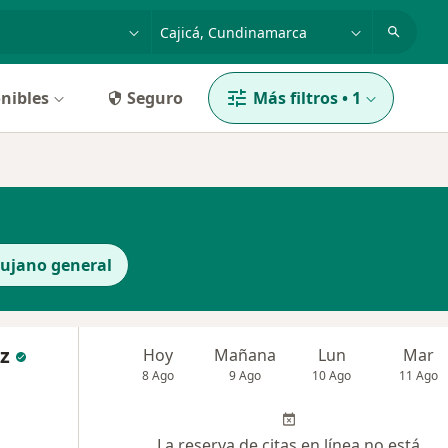
dad, enfermedad o nombre
p. ej. Bogotá
nibles
Seguro
Más filtros
•
1
rujano general
z
Hoy
Mañana
Lun
Mar
8 Ago
9 Ago
10 Ago
11 Ago
La reserva de citas en línea no está