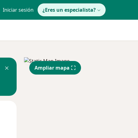
Iniciar sesión
¿Eres un especialista?
Ampliar mapa
Mié
Jue
Vie
12 Ago
13 Ago
14 Ago