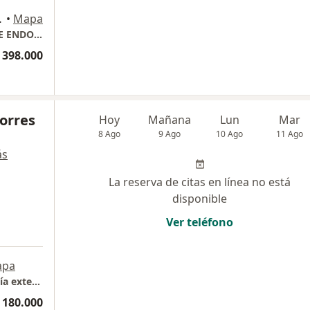
O 209, Cajicá
•
Mapa
CONSULTORIO DRA LIGIA PATRICIA LAVERDE ENDOCRINOLOGÍA
 398.000
Torres
Hoy
Mañana
Lun
Mar
8 Ago
9 Ago
10 Ago
11 Ago
ás
La reserva de citas en línea no está
disponible
Ver teléfono
apa
Clínica de Marly Jorge Cavelier Gaviria de Chía extension 9353
 180.000