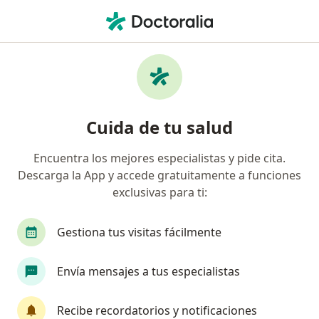
Men
Diabetes Insípida • Cajicá, Cundinamarca
Filtros
• 1
Seguro
Mapa
Especialistas en Diabetes Insípida en Cajicá
Cuida de tu salud
Encuentra los mejores especialistas y pide cita.
¿Qué especialidad estás buscando?
Descarga la App y accede gratuitamente a funciones
Endocrinólogo
Internista
exclusivas para ti:
Gestiona tus visitas fácilmente
Envía mensajes a tus especialistas
Recibe recordatorios y notificaciones