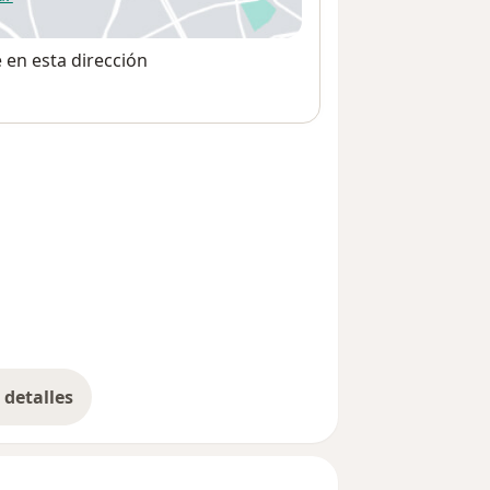
 abre en una nueva pestaña
e en esta dirección
detalles
bre la dirección