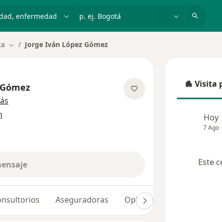
dad, enfermedad o nombre
p. ej. Bogotá
ca
Jorge Iván López Gómez
Cambiar de ciudad
Visita 
z Gómez
Visita p
sobre las especializaciones
ás
n
Hoy
7 Ago
Este c
mensaje
nsultorios
Aseguradoras
Opiniones (21)
Dudas 