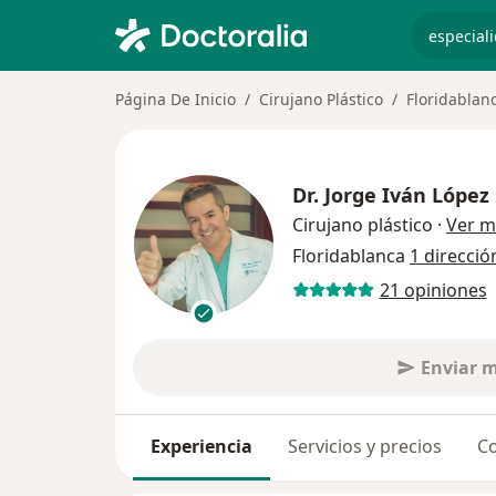
especiali
Página De Inicio
Cirujano Plástico
Floridablan
Dr.
Jorge Iván Lópe
Cirujano plástico
·
Ver m
Floridablanca
1 direcció
21 opiniones
Enviar 
Experiencia
Servicios y precios
Co