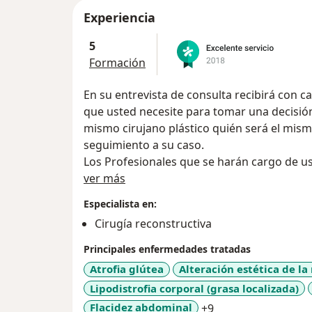
Experiencia
5
Formación
En su entrevista de consulta recibirá con ca
que usted necesite para tomar una decisión.
mismo cirujano plástico quién será el mismo
seguimiento a su caso.
Los Profesionales que se harán cargo de u
Acerca de mí
Instrumentadora, auxiliares) cuentan con 
ver más
certificaciones por parte de servicios de sa
Especialista en:
Tanto el cirujano como su equipo son reside
Cirugía reconstructiva
medio.
Todo el equipo médico que llevará su caso,
Principales enfermedades tratadas
internacionales de control de riesgo en cir
Atrofia glútea
Alteración estética de la 
Su cirugía debe ser segura. Primero su salu
Lipodistrofia corporal (grasa localizada)
El Doctor JORGE IVAN LÓPEZ GOMEZ cuenta
a11y_sr_more_dis
Flacidez abdominal
+9