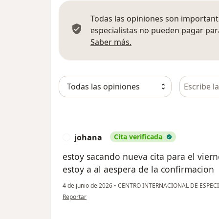
Todas las opiniones son importante
especialistas no pueden pagar para
Más información sobre
Saber más.
Busca en 
johana
Cita verificada
J
estoy sacando nueva cita para el viern
estoy a al aespera de la confirmacion
4 de junio de 2026
•
CENTRO INTERNACIONAL DE ESPECI
en opinión del usuario johana
Reportar