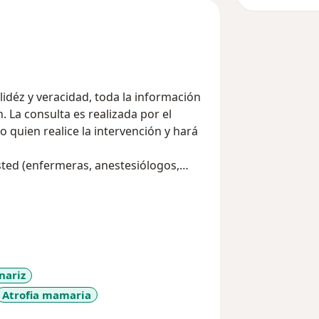
lidéz y veracidad, toda la información
 La consulta es realizada por el
 quien realice la intervención y hará
sted (enfermeras, anestesiólogos,
sus estudios completos y
lud regionales y nacionales.
ntes en la ciudad y acreditados en el
 sigue los protocolos y lineamientos
ugía.
nariz
d y su vida.
Atrofia mamaria
 con más de 25 años de experiencia
eases