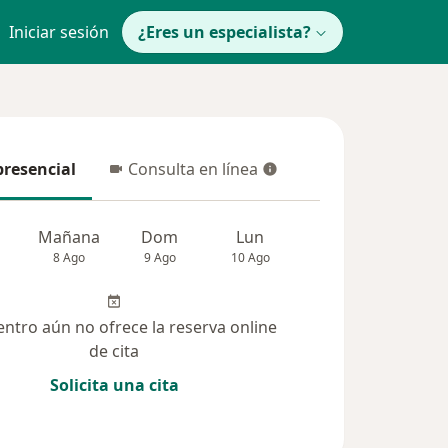
Iniciar sesión
¿Eres un especialista?
presencial
Consulta en línea
resencial
Consulta en línea
Mañana
Dom
Lun
Mar
Mié
8 Ago
9 Ago
10 Ago
11 Ago
12 Ag
entro aún no ofrece la reserva online
de cita
Solicita una cita
solucionadas (29)