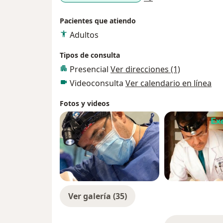
en la especialidad.
Miembro de la Sociedad Colombiana de Ciru
Pacientes que atiendo
Miembro de la Federación Ibero Latinoameri
Adultos
Tipos de consulta
Presencial
Ver direcciones (1)
Videoconsulta
Ver calendario en línea
Fotos y videos
Ver galería (35)