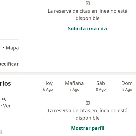
La reserva de citas en línea no está
disponible
Solicita una cita
•
Mapa
pecificar
rlos
Hoy
Mañana
Sáb
Dom
6 Ago
7 Ago
8 Ago
9 Ago
rax,
·
Ver
La reserva de citas en línea no está
disponible
Mostrar perfil
a