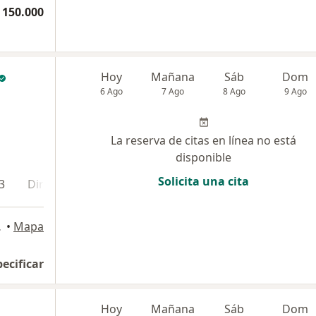
 150.000
Hoy
Mañana
Sáb
Dom
6 Ago
7 Ago
8 Ago
9 Ago
La reserva de citas en línea no está
disponible
Solicita una cita
3
Dirección 4
ridablanca
•
Mapa
pecificar
Hoy
Mañana
Sáb
Dom