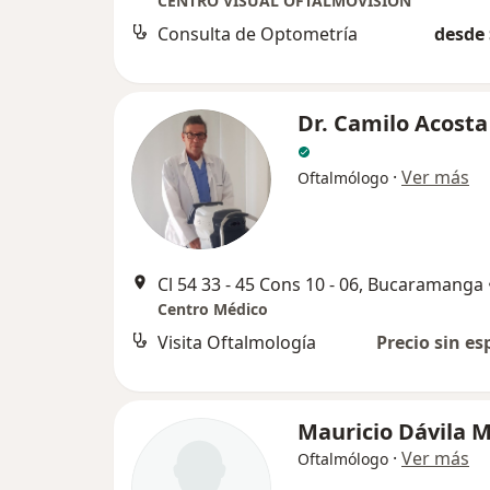
CENTRO VISUAL OFTALMOVISION
Consulta de Optometría
desde 
Dr. Camilo Acosta
·
Ver más
Oftalmólogo
Cl 54 33 - 45 Cons 10 - 06, Bucaramanga
Centro Médico
Visita Oftalmología
Precio sin es
Mauricio Dávila M
·
Ver más
Oftalmólogo