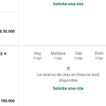
Solicita una cita
$ 50.000
ez
Hoy
Mañana
Sáb
Dom
6 Ago
7 Ago
8 Ago
9 Ago
La reserva de citas en línea no está
disponible
Solicita una cita
 100.000