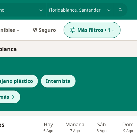
dad, enfermedad o nombre
p. ej. Bogotá
nibles
Seguro
Más filtros
•
1
ablanca
ujano plástico
Internista
 más
es
Hoy
Mañana
Sáb
Dom
6 Ago
7 Ago
8 Ago
9 Ago