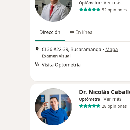
·
Ver más
Optómetra
52 opiniones
Dirección
En línea
Cl 36 #22-39, Bucaramanga
•
Mapa
Examen visual
Visita Optometría
Dr. Nicolás Caball
·
Ver más
Optómetra
28 opiniones