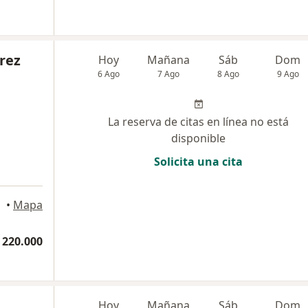
rez
Hoy
Mañana
Sáb
Dom
6 Ago
7 Ago
8 Ago
9 Ago
La reserva de citas en línea no está
disponible
Solicita una cita
•
Mapa
 220.000
a
Hoy
Mañana
Sáb
Dom