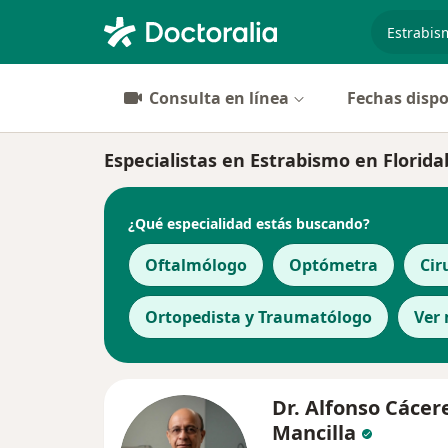
especiali
Consulta en línea
Fechas dispo
Especialistas en Estrabismo en Florid
¿Qué especialidad estás buscando?
Oftalmólogo
Optómetra
Cir
Ortopedista y Traumatólogo
Ver
Dr. Alfonso Cácer
Mancilla