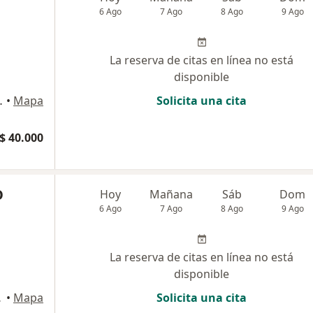
6 Ago
7 Ago
8 Ago
9 Ago
La reserva de citas en línea no está
disponible
sa , Bucaramanga
•
Mapa
Solicita una cita
$ 40.000
O
Hoy
Mañana
Sáb
Dom
6 Ago
7 Ago
8 Ago
9 Ago
La reserva de citas en línea no está
disponible
aramanga
•
Mapa
Solicita una cita