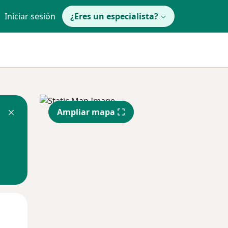
Iniciar sesión
¿Eres un especialista?
Ampliar mapa
Lun
Mar
Mié
10 Ago
11 Ago
12 Ago