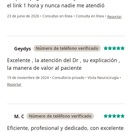
el link 1 hora y nunca nadie me atendió
en opinión del
23 de junio de 2026
•
Consultas en línea
•
Consulta en línea
•
Reportar
Geydys
Número de teléfono verificado
G
Excelente , la atención del Dr , su explicación ,
la manera de valor al paciente
19 de noviembre de 2024
•
Consultorio privado
•
Visita Neurocirugía
•
en opinión del usuario Geydys
Reportar
M. C
Número de teléfono verificado
M
Eficiente, profesional y dedicado, con excelente