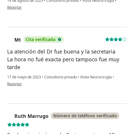
14 de agosto de 2023
•
Consultorio privado
•
Visita Neurocirugía
•
en opinión del usuario Paciente
Reportar
Mt
Cita verificada
M
La atención del Dr fue buena y la secretaria
La hora no fué exacta pero tampoco fue muy
tarde
17 de mayo de 2023
•
Consultorio privado
•
Visita Neurocirugía
•
en opinión del usuario Mt
Reportar
Ruth Marrugo
Número de teléfono verificado
R