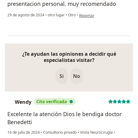
presentacion personal, muy recomendado
en opinión del usuario M. C
29 de agosto de 2024
•
otro lugar
•
Otro
•
Reportar
¿Te ayudan las opiniones a decidir qué
especialistas visitar?
Si
No
Wendy
Cita verificada
W
Excelente la atención Dios le bendiga doctor
Benedetti
16 de julio de 2024
•
Consultorio privado
•
Visita Neurocirugía
•
en opinión del usuario Wendy