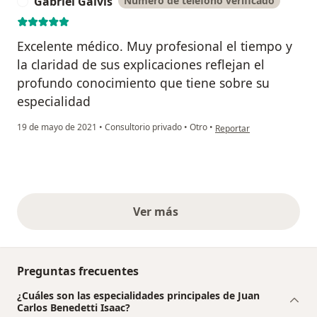
Gabriel Galvis
Número de teléfono verificado
G
Excelente médico. Muy profesional el tiempo y
la claridad de sus explicaciones reflejan el
profundo conocimiento que tiene sobre su
especialidad
en opinión del usuario Gab
19 de mayo de 2021
•
Consultorio privado
•
Otro
•
Reportar
Ver más
opiniones anteriores
Preguntas frecuentes
¿Cuáles son las especialidades principales de Juan
Carlos Benedetti Isaac?