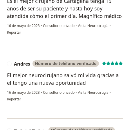
Es el mejor cirujano de Cartagena tenga 15
años de ser su paciente y hasta hoy soy
atendida cómo el primer día. Magnífico médico
16 de mayo de 2023
•
Consultorio privado
•
Visita Neurocirugía
•
en opinión del usuario Ruth Marrugo
Reportar
Andres
Número de teléfono verificado
A
El mejor neurocirujano salvó mi vida gracias a
el tengo una nueva oportunidad
16 de mayo de 2023
•
Consultorio privado
•
Visita Neurocirugía
•
en opinión del usuario Andres
Reportar