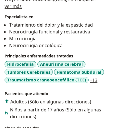
Acerca de mí
experiencia(22A) en cirugia Funcional de Movimientos
ver más
anormales (Estimulacion cerebral profunda ,DBS, para
Especialista en:
Parkinson, temblor esencial, Meige, Distonia) , Cirugia
Tratamiento del dolor y la espasticidad
Funcional de las Epilepsias( EstereoEEG, Callosotomia,
Neurocirugía funcional y restaurativa
Lobectomias , Amigdalo-hipocampectomia,
Microcirugía
Estimulador Vagal, DBS), Neurocirugia funcional de los
Neurocirugía oncológica
trastornos Psiquiatricos(Agresividad, depresion, TOC,
Gilles de la Tourette) y Cirugia Oncologica(Tecnicas de
Principales enfermedades tratadas
Nueronavegacion, Despertar intraoperatorio,
Hidrocefalia
Aneurisma cerebral
estimulacion Cortical intraoperatoria;Microcirugia) .
Tumores Cerebrales
Hematoma Subdural
Ha realizado mas de 3000 cirugias del sistema
a11y_sr_more
Traumatismo craneoencefálico (TCE)
+13
nervioso y columna, 520 Cirugias Funcionales (DBS),
120 Cirugias de Implante de VNS, mas de 300 cirugias
Pacientes que atiendo
de Epilepsia, entre otras.
Adultos (Sólo en algunas direcciones)
Niños a partir de 17 años (Sólo en algunas
direcciones)