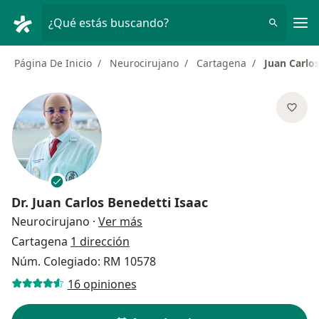
Men
¿Qué estás buscando?
Página De Inicio
Neurocirujano
Cartagena
Juan Carlos
Dr.
Juan Carlos Benedetti Isaac
sobre las especializaciones
Neurocirujano
·
Ver más
Cartagena
1 dirección
Núm. Colegiado: RM 10578
16 opiniones